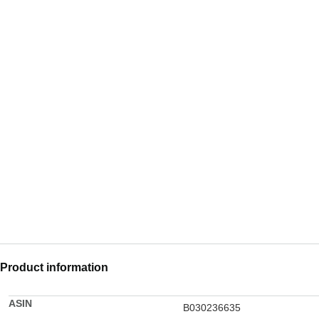
Product information
ASIN
B030236635