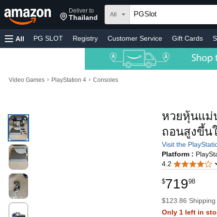
Deliver to
All
Thailand
PG SLOT
Registry
Customer Service
Gift Cards
S
All
›
›
Video Games
PlayStation 4
Consoles
หวยหุ้นแม่
ถอนสูงขึ้นใ
Visit the PlayStat
Platform :
PlaySt
4.2
719
$
98
$123.86 Shipping
Only 1 left in st