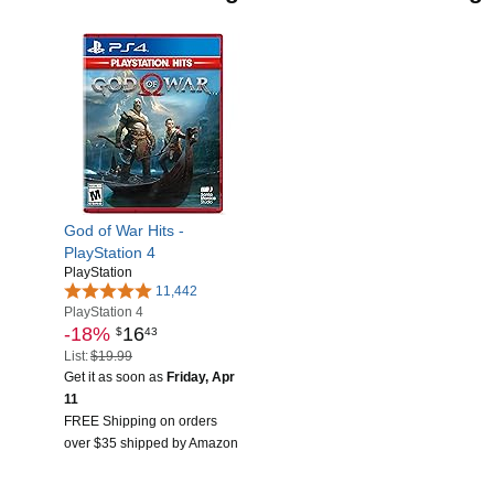
God of War Hits -
PlayStation 4
PlayStation
11,442
PlayStation 4
-18%
16
$
43
List:
$19.99
Get it as soon as
Friday, Apr
11
FREE Shipping on orders
over $35 shipped by Amazon