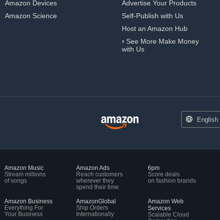
Amazon Devices
Advertise Your Products
Amazon Science
Self-Publish with Us
Host an Amazon Hub
›
See More Make Money
with Us
English
Amazon Music
Amazon Ads
6pm
Stream millions
Reach customers
Score deals
of songs
wherever they
on fashion brands
spend their time
Amazon Business
AmazonGlobal
Amazon Web
Everything For
Ship Orders
Services
Your Business
Internationally
Scalable Cloud