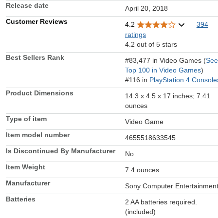
Release date
April 20, 2018
Customer Reviews
4.2
394
ratings
4.2 out of 5 stars
Best Sellers Rank
#83,477 in Video Games (
See
Top 100 in Video Games
)
#116 in
PlayStation 4 Console
Product Dimensions
14.3 x 4.5 x 17 inches; 7.41
ounces
Type of item
Video Game
Item model number
4655518633545
Is Discontinued By Manufacturer
No
Item Weight
7.4 ounces
Manufacturer
Sony Computer Entertainmen
Batteries
2 AA batteries required.
(included)