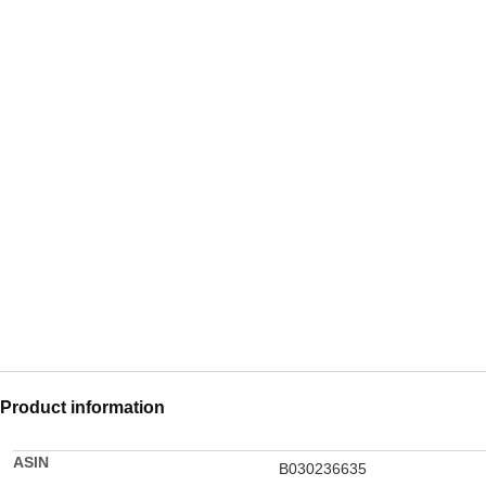
Product information
ASIN
B030236635