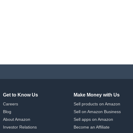
Get to Know Us
Make Money with Us
Careers
Sell products on Amazon
Blog
Sell on Amazon Business
About Amazon
Sell apps on Amazon
Investor Relations
Become an Affiliate