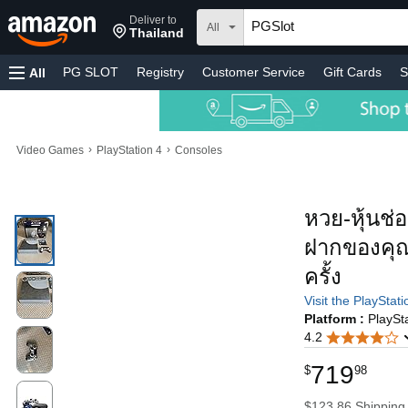
Deliver to
All
Thailand
PG SLOT
Registry
Customer Service
Gift Cards
S
All
›
›
Video Games
PlayStation 4
Consoles
หวย-หุ้นช่อ
ฝากของคุณท
ครั้ง
Visit the PlayStat
Platform :
PlaySt
4.2
719
$
98
$123.86 Shipping