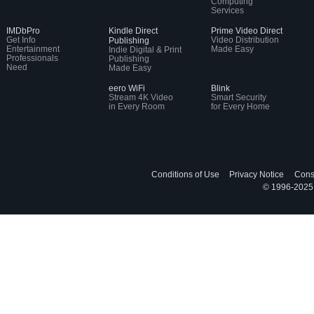
Computing
Services
IMDbPro
Kindle Direct
Prime Video Direct
Get Info
Video Distribution
Publishing
Entertainment
Made Easy
Indie Digital & Print
Professionals
Publishing
Need
Made Easy
eero WiFi
Blink
Stream 4K Video
Smart Security
in Every Room
for Every Home
Conditions of Use
Privacy Notice
Cons
© 1996-2025, 