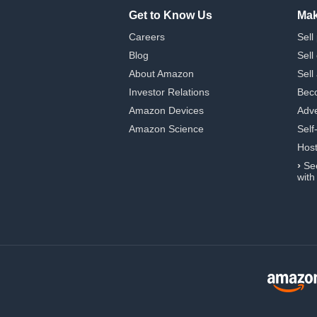
Get to Know Us
Mak
Careers
Sell
Blog
Sell
About Amazon
Sell
Investor Relations
Beco
Amazon Devices
Adve
Amazon Science
Self
Hos
›
Se
with