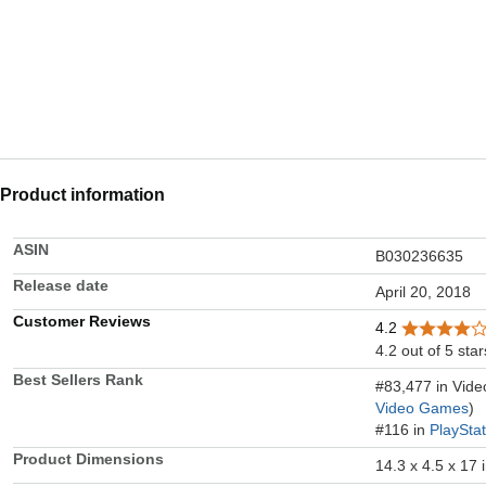
Product information
ASIN
B030236635
Release date
April 20, 2018
Customer Reviews
4.2
4.2 out of 5 star
Best Sellers Rank
#83,477 in Vid
Video Games
)
#116 in
PlaySta
Product Dimensions
14.3 x 4.5 x 17