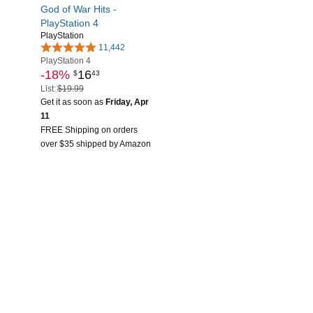
God of War Hits -
PlayStation 4
PlayStation
11,442
PlayStation 4
-18%
16
$
43
List:
$19.99
Get it as soon as
Friday, Apr
11
FREE Shipping on orders
over $35 shipped by Amazon