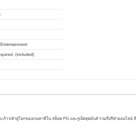
5
Entertainment
equired. (included)
ก้าวเข้าสู่โลกของเกมคาสิโน สล็อต PG และรูเล็ตสุดมันส์ รวมถึงกีฬาออนไลน์ ที่รอ