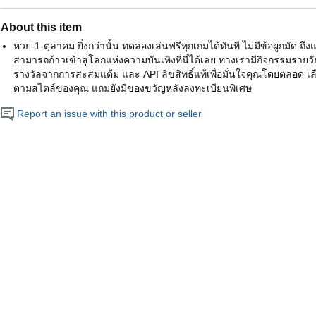
About this item
หวย-1-ตุลาคม ยิ่งกว่านั้น ทดลองเล่นฟรีทุกเกมได้ทันที ไม่มีข้อผูกมัด ถึง
สามารถก้าวเข้าสู่โลกแห่งความบันเทิงที่นี่ได้เลย ทางเรามีกิจกรรมรายวันท
รางวัลจากการสะสมแต้ม และ API ลิขสิทธิ์แท้เพื่อมั่นใจคุณโดยตลอด เล
ตามสไตล์ของคุณ แถมยังมีของขวัญหลังลงทะเบียนพิเศษ
Report an issue with this product or seller