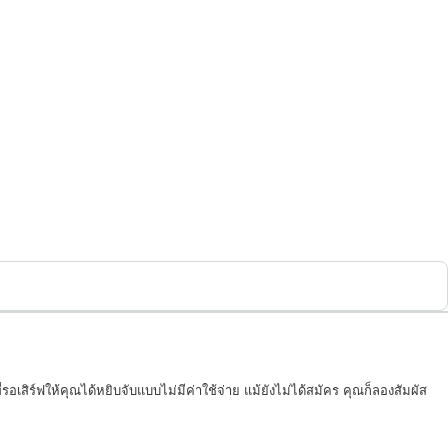
เสิร์ฟให้คุณได้หยิบจับแบบไม่มีค่าใช้จ่าย แม้ยังไม่ได้สมัคร คุณก็ลองสัมผัส