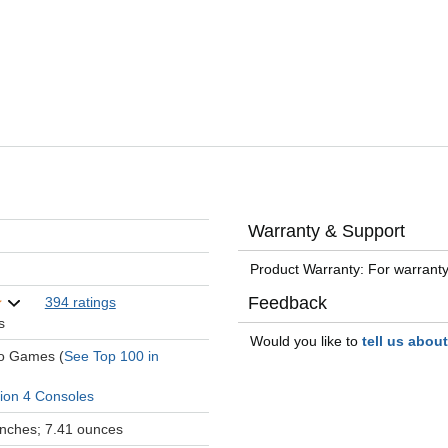
Warranty & Support
Product Warranty: For warranty
Feedback
394 ratings
s
Would you like to
tell us abou
eo Games (
See Top 100 in
tion 4 Consoles
 inches; 7.41 ounces