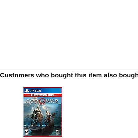
Customers who bought this item also bough