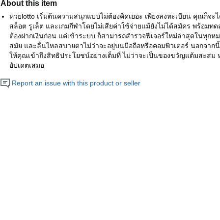
About this item
หวยlotto เริ่มต้นความสนุกแบบไม่ต้องคิดเยอะ เพียงลงทะเบียน คุณก็จะไ
สล็อต รูเล็ต และเกมกีฬาโดยไม่เสียค่าใช้จ่ายแม้ยังไม่ได้สมัคร พร้อมทด
ต้องฝากเงินก่อน แค่เข้าระบบ ก็สามารถสำรวจฟีเจอร์ใหม่ล่าสุดในทุกห
สมัย และลื่นไหลสบายตาไม่ว่าจะอยู่บนมือถือหรือคอมพิวเตอร์ นอกจากน
ให้คุณเข้าถึงสิทธิประโยชน์อย่างเต็มที่ ไม่ว่าจะเป็นของขวัญแต้มสะสม 
อัปเดตเสมอ
Report an issue with this product or seller