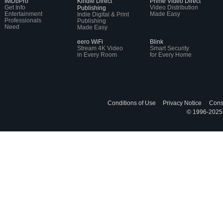
IMDbPro
Kindle Direct
Prime Video Direct
Get Info
Video Distribution
Publishing
Entertainment
Made Easy
Indie Digital & Print
Professionals
Publishing
Need
Made Easy
eero WiFi
Blink
Stream 4K Video
Smart Security
in Every Room
for Every Home
Conditions of Use
Privacy Notice
Cons
© 1996-2025, 