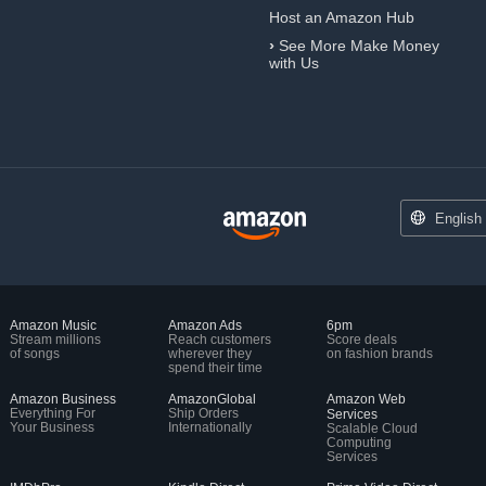
Host an Amazon Hub
›
See More Make Money
with Us
English
Amazon Music
Amazon Ads
6pm
Stream millions
Reach customers
Score deals
of songs
wherever they
on fashion brands
spend their time
Amazon Business
AmazonGlobal
Amazon Web
Everything For
Ship Orders
Services
Your Business
Internationally
Scalable Cloud
Computing
Services