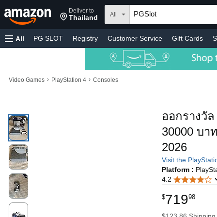
Deliver to
All
Thailand
PG SLOT
Registry
Customer Service
Gift Cards
S
All
›
›
Video Games
PlayStation 4
Consoles
ออกรางวัล
30000 บาท
2026
Visit the PlayStat
Platform :
PlaySt
4.2
719
$
98
$123.86 Shipping