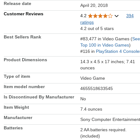
Release date
April 20, 2018
Customer Reviews
4.2
394
ratings
4.2 out of 5 stars
Best Sellers Rank
#83,477 in Video Games (
See
Top 100 in Video Games
)
#116 in
PlayStation 4 Console
Product Dimensions
14.3 x 4.5 x 17 inches; 7.41
ounces
Type of item
Video Game
Item model number
4655518633545
Is Discontinued By Manufacturer
No
Item Weight
7.4 ounces
Manufacturer
Sony Computer Entertainmen
Batteries
2 AA batteries required.
(included)