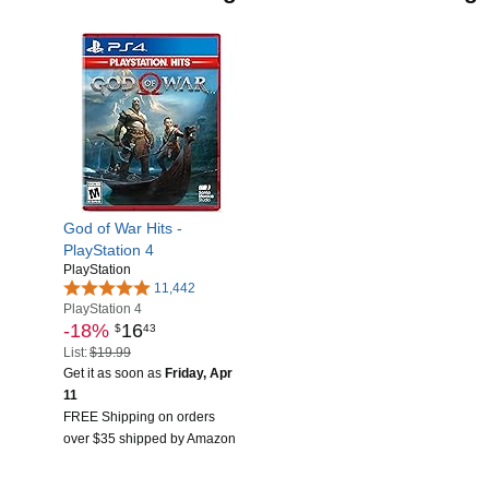
God of War Hits -
PlayStation 4
PlayStation
11,442
PlayStation 4
-18%
16
$
43
List:
$19.99
Get it as soon as
Friday, Apr
11
FREE Shipping on orders
over $35 shipped by Amazon