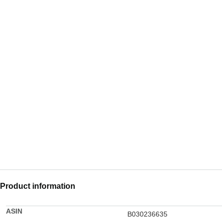
Product information
ASIN
B030236635