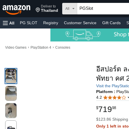
Deliver to
All
Thailand
PG SLOT
Registry
Customer Service
Gift Cards
S
All
›
›
Video Games
PlayStation 4
Consoles
อีสปอร์ต ล
พัทยา คศ 
Visit the PlayStat
Platform :
PlaySt
4.2
719
$
98
$123.86 Shipping
Only 1 left in st