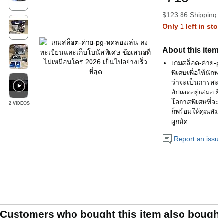
$123.86 Shipping
Only 1 left in st
About this ite
เกมสล็อต-ค่าย
พิเศษเพื่อให้นั
ว่าจะเป็นการสะ
อัปเดตอยู่เสมอ ย
โอกาสพิเศษที่จ
2 VIDEOS
ก็พร้อมให้คุณสั
ผูกมัด
Report an issue
Customers who bought this item also bough