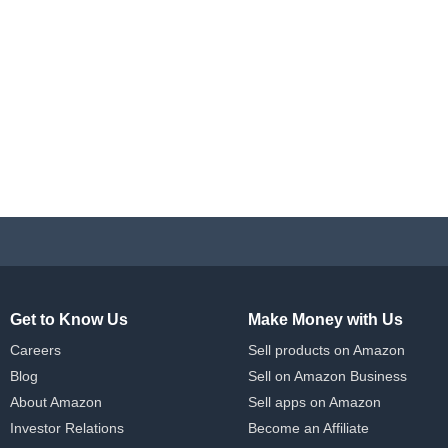
Get to Know Us
Make Money with Us
Careers
Sell products on Amazon
Blog
Sell on Amazon Business
About Amazon
Sell apps on Amazon
Investor Relations
Become an Affiliate