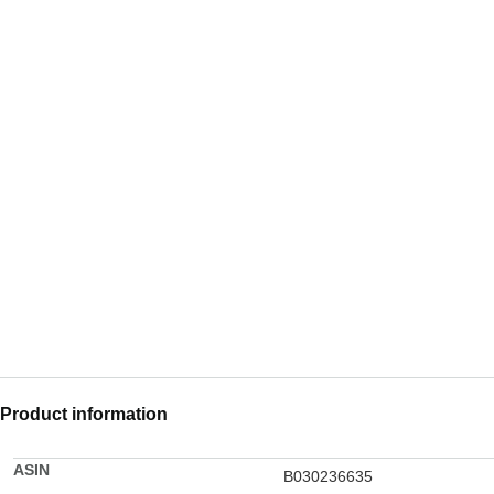
Product information
ASIN
B030236635