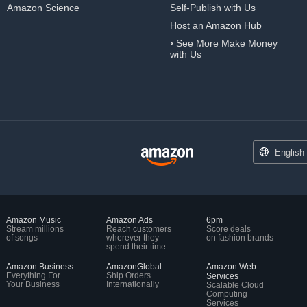
Amazon Science
Self-Publish with Us
Host an Amazon Hub
›
See More Make Money
with Us
English
Amazon Music
Amazon Ads
6pm
Stream millions
Reach customers
Score deals
of songs
wherever they
on fashion brands
spend their time
Amazon Business
AmazonGlobal
Amazon Web
Everything For
Ship Orders
Services
Your Business
Internationally
Scalable Cloud
Computing
Services