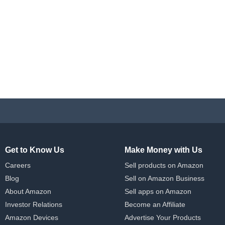
Get to Know Us
Make Money with Us
Careers
Sell products on Amazon
Blog
Sell on Amazon Business
About Amazon
Sell apps on Amazon
Investor Relations
Become an Affiliate
Amazon Devices
Advertise Your Products