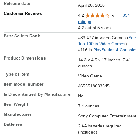
Release date
April 20, 2018
Customer Reviews
4.2
394
ratings
4.2 out of 5 stars
Best Sellers Rank
#83,477 in Video Games (
See
Top 100 in Video Games
)
#116 in
PlayStation 4 Console
Product Dimensions
14.3 x 4.5 x 17 inches; 7.41
ounces
Type of item
Video Game
Item model number
4655518633545
Is Discontinued By Manufacturer
No
Item Weight
7.4 ounces
Manufacturer
Sony Computer Entertainmen
Batteries
2 AA batteries required.
(included)