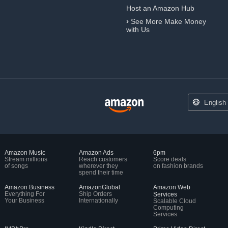
Host an Amazon Hub
›
See More Make Money
with Us
English
Amazon Music
Amazon Ads
6pm
Stream millions
Reach customers
Score deals
of songs
wherever they
on fashion brands
spend their time
Amazon Business
AmazonGlobal
Amazon Web
Everything For
Ship Orders
Services
Your Business
Internationally
Scalable Cloud
Computing
Services