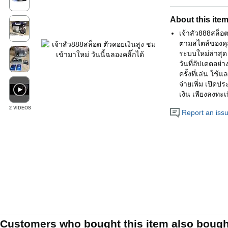
About this ite
เจ้าสัว888สล็อต
ตามสไตล์ของค
ระบบใหม่ล่าสุด 
วันที่อัปเดตอย่า
ครั้งที่เล่น ใช้
จ่ายเพิ่ม เปิด
เงิน เพียงลงทะเบ
2 VIDEOS
Report an issue
Customers who bought this item also bough