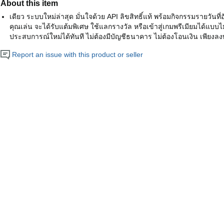
About this item
เดียว ระบบใหม่ล่าสุด มั่นใจด้วย API ลิขสิทธิ์แท้ พร้อมกิจกรรมรายวันที่อัป
คุณเล่น จะได้รับแต้มพิเศษ ใช้แลกรางวัล หรือเข้าสู่เกมพรีเมียมได้แบบไม่
ประสบการณ์ใหม่ได้ทันที ไม่ต้องมีบัญชีธนาคาร ไม่ต้องโอนเงิน เพียงลงท
Report an issue with this product or seller