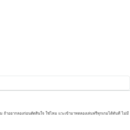
ยม ถ้าอยากลองก่อนตัดสินใจ ใช่ไหม แวะเข้ามาทดลองเล่นฟรีทุกเกมได้ทันที ไม่มี