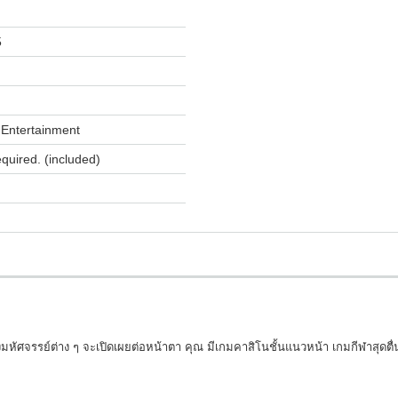
5
Entertainment
equired. (included)
ิ่งมหัศจรรย์ต่าง ๆ จะเปิดเผยต่อหน้าตา คุณ มีเกมคาสิโนชั้นแนวหน้า เกมกีฬาสุ