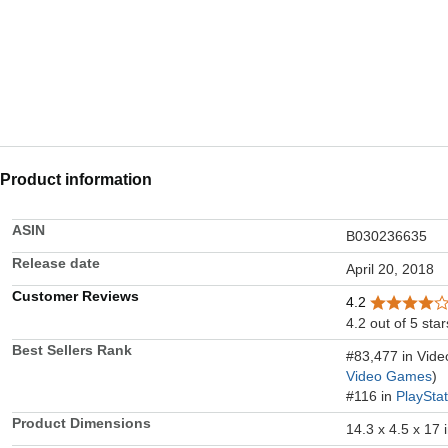
Product information
ASIN
B030236635
Release date
April 20, 2018
Customer Reviews
4.2
4.2 out of 5 star
Best Sellers Rank
#83,477 in Vid
Video Games
)
#116 in
PlaySta
Product Dimensions
14.3 x 4.5 x 17