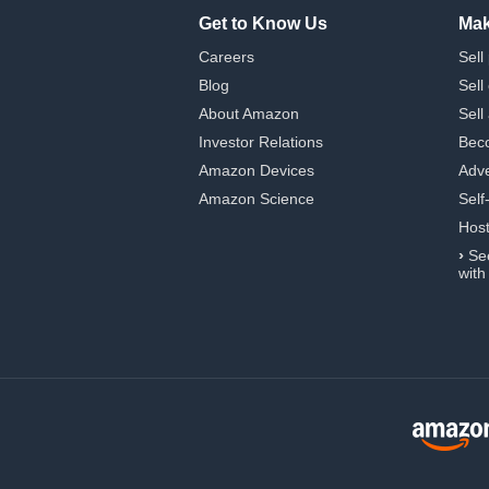
Get to Know Us
Mak
Careers
Sell
Blog
Sell
About Amazon
Sell
Investor Relations
Beco
Amazon Devices
Adve
Amazon Science
Self
Hos
›
Se
with