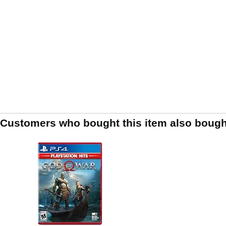
Customers who bought this item also bough