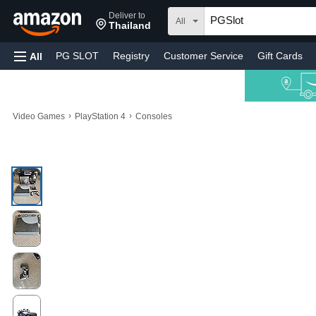
Deliver to
All
Thailand
PG SLOT
Registry
Customer Service
Gift Cards
All
›
›
Video Games
PlayStation 4
Consoles