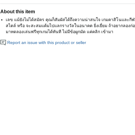
About this item
เลข แม้ยังไม่ได้สมัคร คุณก็สัมผัสได้ถึงความน่าสนใจ เกมคาสิโนและกีฬา
สไตล์ หรือ จะสะสมแต้มไปแลกรางวัลในอนาคต ยิ่งเยี่ยม ถ้าอยากลองก่อ
มาทดลองเล่นฟรีทุกเกมได้ทันที ไม่มีข้อผูกมัด แค่คลิก เข้ามา
Report an issue with this product or seller