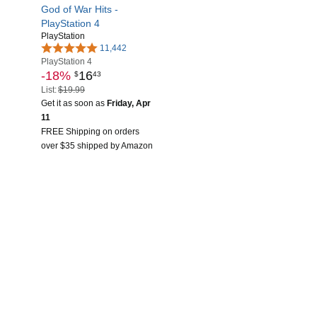
God of War Hits -
PlayStation 4
PlayStation
11,442
PlayStation 4
-18%
16
$
43
List:
$19.99
Get it as soon as
Friday, Apr
11
FREE Shipping on orders
over $35 shipped by Amazon