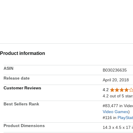
Product information
ASIN
B030236635
Release date
April 20, 2018
Customer Reviews
4.2
4.2 out of 5 star
Best Sellers Rank
#83,477 in Vid
Video Games
)
#116 in
PlaySta
Product Dimensions
14.3 x 4.5 x 17