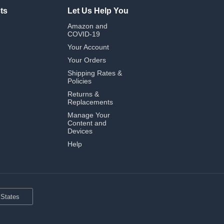
ts
Let Us Help You
Amazon and
COVID-19
Your Account
Your Orders
Shipping Rates &
Policies
Returns &
Replacements
Manage Your
Content and
Devices
Help
 States