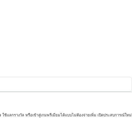
ศษ ใช้แลกรางวัล หรือเข้าสู่เกมพรีเมียมได้แบบไม่ต้องจ่ายเพิ่ม เปิดประสบการณ์ใหม่