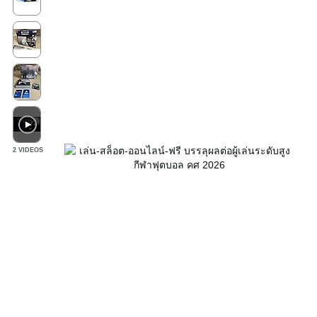
2 VIDEOS