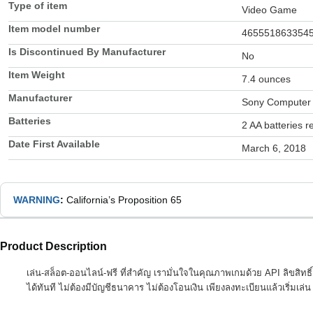
Type of item
Video Game
Item model number
465551863354
Is Discontinued By Manufacturer
No
Item Weight
7.4 ounces
Manufacturer
Sony Computer 
Batteries
2 AA batteries r
Date First Available
March 6, 2018
WARNING
:
California’s Proposition 65
Product Description
เล่น-สล็อต-ออนไลน์-ฟรี ที่สำคัญ เรามั่นใจในคุณภาพเกมด้วย API ลิขสิทธิ์แ
ได้ทันที ไม่ต้องมีบัญชีธนาคาร ไม่ต้องโอนเงิน เพียงลงทะเบียนแล้วเริ่มเล่น