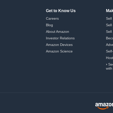
Get to Know Us
Mak
Careers
Sell
Blog
Sell
About Amazon
Sell
Investor Relations
Beco
Amazon Devices
Adve
Amazon Science
Self
Hos
›
Se
with