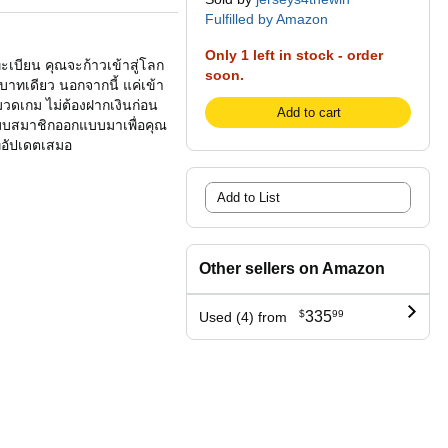
Fulfilled by Amazon
Only 1 left in stock - order
เบียน คุณจะก้าวเข้าสู่โลก
soon.
่บาทเดียว นอกจากนี้ แค่เข้า
วดเกม ไม่ต้องฝากเงินก่อน
Add to cart
ระบบสมาชิกออกแบบมาเพื่อคุณ
่อัปเดตเสมอ
Add to List
Other sellers on Amazon
$
335
99
Used (4) from