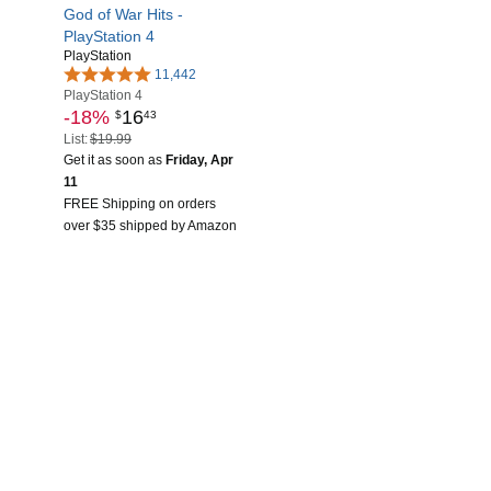
God of War Hits -
PlayStation 4
PlayStation
11,442
PlayStation 4
-18%
16
$
43
List:
$19.99
Get it as soon as
Friday, Apr
11
FREE Shipping on orders
over $35 shipped by Amazon