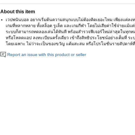
About this item
เวปพนันบอล อยากเริ่มต้นความสนุกแบบไม่ต้องคิดเยอะไหม เพียงแค่ลงทะ
เกมที่หลากหลาย ทั้งสล็อต รูเล็ต และเกมกีฬา โดยไม่เสียค่าใช้จ่ายแม้แต
ระบบก็สามารถทดลองเล่นได้ทันที พร้อมสำรวจฟีเจอร์ใหม่ล่าสุดในทุกหม
หรือโหลดแอป ลงทะเบียนครั้งเดียว เข้าถึงสิทธิประโยชน์อย่างเต็มที่ 
โดยเฉพาะ ไม่ว่าจะเป็นของขวัญ แต้มสะสม หรือโปรโมชั่นรายสัปดาห์ที
Report an issue with this product or seller