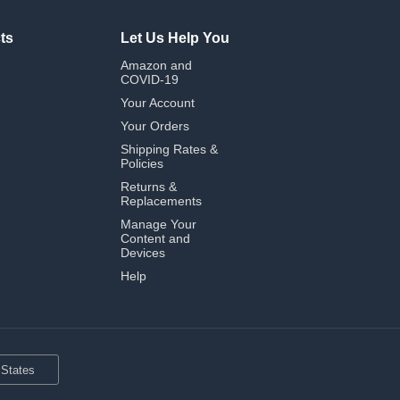
ts
Let Us Help You
Amazon and
COVID-19
Your Account
Your Orders
Shipping Rates &
Policies
Returns &
Replacements
Manage Your
Content and
Devices
Help
 States