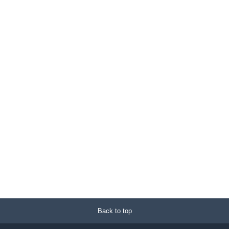
Back to top