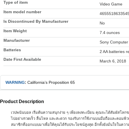
Type of item
Video Game
Item model number
465551863354
Is Discontinued By Manufacturer
No
Item Weight
7.4 ounces
Manufacturer
Sony Computer 
Batteries
2 AA batteries r
Date First Available
March 6, 2018
WARNING
:
California’s Proposition 65
Product Description
เวปพนันบอล เริ่มต้นความสนุกง่าย ๆ เพียงลงทะเบียน คุณจะได้สัมผัสโลก
ไปอย่างรวดเร็ว ลื่นไหล และสะดวก รองรับการใช้งานบนมือถือและคอมพิวเต
สมาชิกที่ออกแบบมาเพื่อให้คุณได้รับประโยชน์สูงสุด อีกทั้งยังมั่นใจในความ