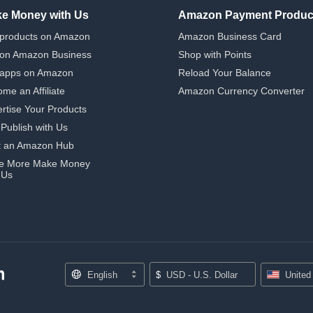
e Money with Us
Amazon Payment Produc
 products on Amazon
Amazon Business Card
 on Amazon Business
Shop with Points
 apps on Amazon
Reload Your Balance
me an Affiliate
Amazon Currency Converter
rtise Your Products
-Publish with Us
t an Amazon Hub
e More Make Money
 Us
English
$
USD - U.S. Dollar
United