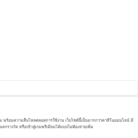
อม พร้อมความลื่นไหลตลอดการใช้งาน เว็บไซต์นี้เป็นมากกว่าคาสิโนออนไลน์ มี
แลกรางวัล หรือเข้าสู่เกมพรีเมียมได้แบบไม่ต้องจ่ายเพิ่ม