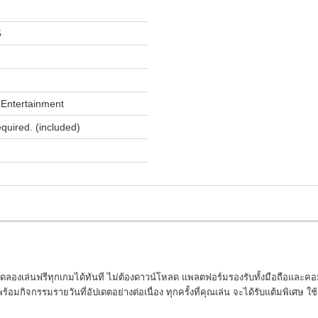
5
Entertainment
equired. (included)
ดลองเล่นฟรีทุกเกมได้ทันที ไม่ต้องดาวน์โหลด แพลตฟอร์มรองรับทั้งมือถือและค
้อมกิจกรรมรายวันที่อัปเดตอย่างต่อเนื่อง ทุกครั้งที่คุณเล่น จะได้รับแต้มพิเศษ ใช้