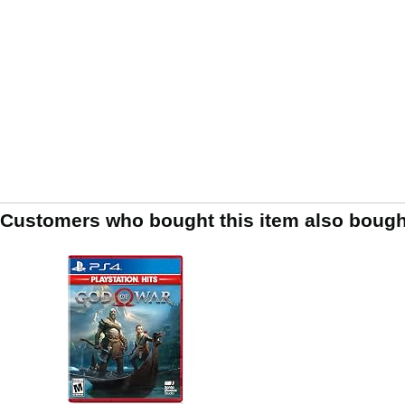
Customers who bought this item also bough