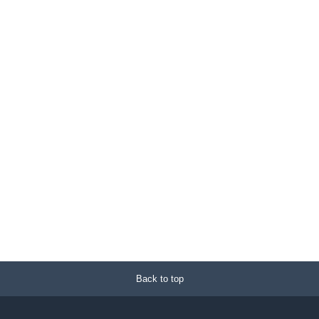
Back to top