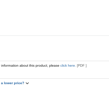
 information about this product, please
click here.
[PDF ]
t a lower price?