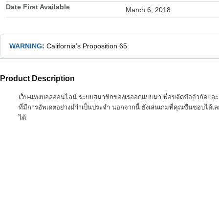
Date First Available
March 6, 2018
WARNING
:
California’s Proposition 65
Product Description
เว็บ-แทงบอลออนไลน์ ระบบสมาชิกของเรออกแบบมาเพื่อขจัดข้อจำกัดและเปิดป
ที่มีการอัพเดตอย่างม่ำำเป็นประจำ นอกจากนี้ ยังเล่นเกมที่คุณชื่นชอบได
ได้