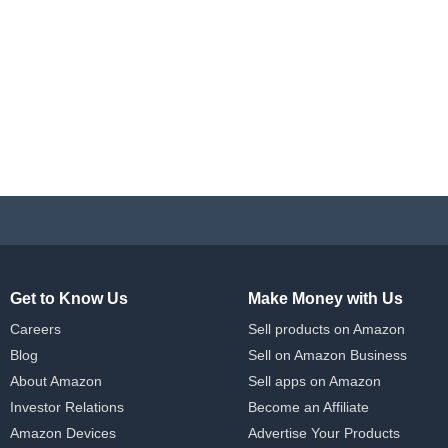
Get to Know Us
Make Money with Us
Careers
Sell products on Amazon
Blog
Sell on Amazon Business
About Amazon
Sell apps on Amazon
Investor Relations
Become an Affiliate
Amazon Devices
Advertise Your Products