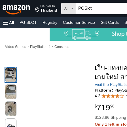
Deliver to
All
Thailand
PG SLOT
Registry
Customer Service
Gift Cards
S
All
›
›
Video Games
PlayStation 4
Consoles
เว็บ-แทงบอ
เกมใหม่ ส
Visit the PlayStat
Platform :
PlaySt
4.2
719
$
98
$123.86 Shipping
Only 1 left in st