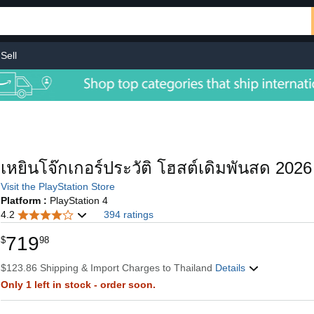
Sell
เหยินโจ๊กเกอร์ประวัติ โฮสต์เดิมพันสด 2
Visit the PlayStation Store
Platform :
PlayStation 4
4.2
394 ratings
719
$
98
$123.86 Shipping & Import Charges to Thailand
Details
Only 1 left in stock - order soon.