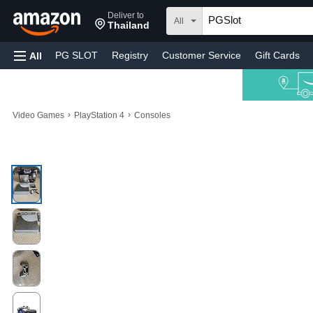
Deliver to
All
Thailand
PG SLOT
Registry
Customer Service
Gift Cards
All
›
›
Video Games
PlayStation 4
Consoles