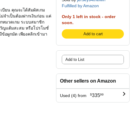
Fulfilled by Amazon
ะเบียน คุณจะได้สัมผัสเกม
ม่จำเป็นต้องฝากเงินก่อน แค่
Only 1 left in stock - order
นทุกหมวดเกม ระบบสมาชิก
soon.
งขวัญแต้มสะสม หรือโปรโมชั่
ีข้อผูกมัด เพียงคลิกเข้ามา
Add to cart
Add to List
Other sellers on Amazon
$
335
99
Used (4) from