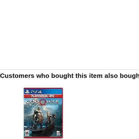
Customers who bought this item also bough