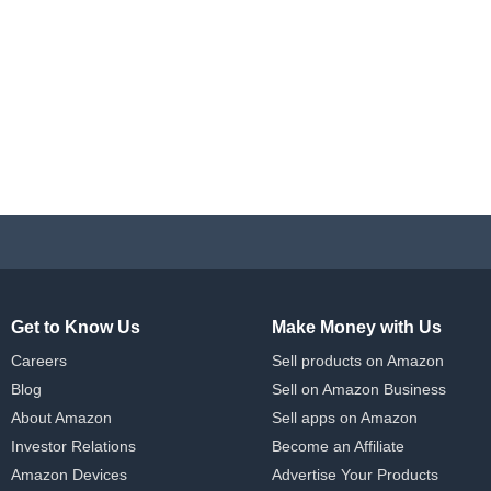
Get to Know Us
Make Money with Us
Careers
Sell products on Amazon
Blog
Sell on Amazon Business
About Amazon
Sell apps on Amazon
Investor Relations
Become an Affiliate
Amazon Devices
Advertise Your Products