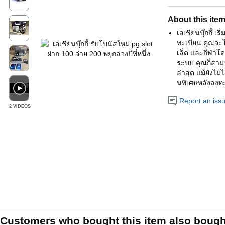
About this ite
เอเชียนบุ๊กกี้ เ
ทะเบียน คุณจะ
เล็ต และกีฬาโด
ระบบ คุณก็สามา
ล่าสุด แม้ยังไ
นพิเศษหลังลงท
Report an issue
2 VIDEOS
Customers who bought this item also bough