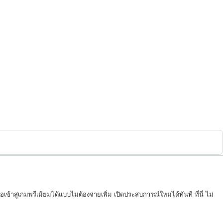
ข้าสู่เกมพรีเมียมได้แบบไม่ต้องจ่ายเพิ่ม เปิดประสบการณ์ใหม่ได้ทันที ที่นี่ ไม่