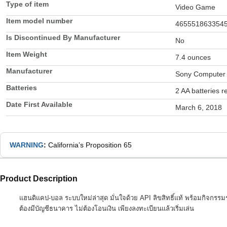
Type of item
Video Game
Item model number
465551863354
Is Discontinued By Manufacturer
No
Item Weight
7.4 ounces
Manufacturer
Sony Computer 
Batteries
2 AA batteries r
Date First Available
March 6, 2018
WARNING
:
California’s Proposition 65
Product Description
แฮนดิแคป-บอล ระบบใหม่ล่าสุด มั่นใจด้วย API ลิขสิทธิ์แท้ พร้อมกิจกรรมรายวั
ต้องมีบัญชีธนาคาร ไม่ต้องโอนเงิน เพียงลงทะเบียนแล้วเริ่มเล่น