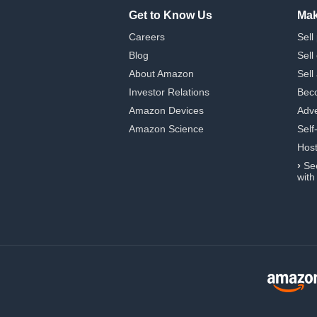
Get to Know Us
Mak
Careers
Sell
Blog
Sell
About Amazon
Sell
Investor Relations
Beco
Amazon Devices
Adve
Amazon Science
Self
Hos
›
Se
with