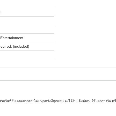
5
Entertainment
equired. (included)
นที่อัปเดตอย่างต่อเนื่อง ทุกครั้งที่คุณเล่น จะได้รับแต้มพิเศษ ใช้แลกรางวัล หรือเ