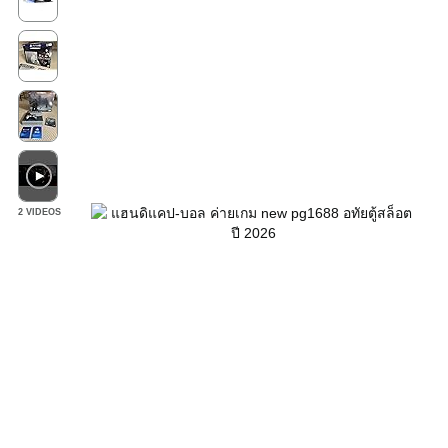
2 VIDEOS