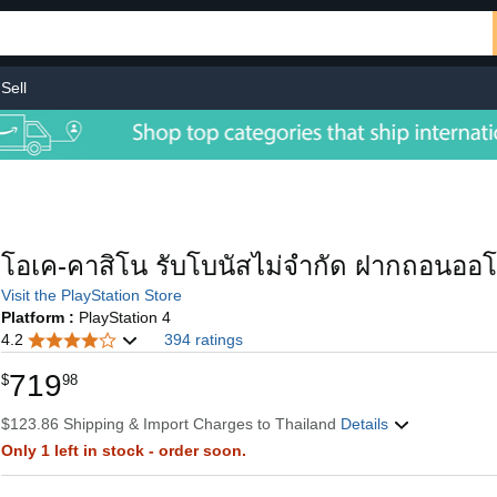
Sell
โอเค-คาสิโน รับโบนัสไม่จำกัด ฝากถอนออโต
Visit the PlayStation Store
Platform :
PlayStation 4
4.2
394 ratings
719
$
98
$123.86 Shipping & Import Charges to Thailand
Details
Only 1 left in stock - order soon.