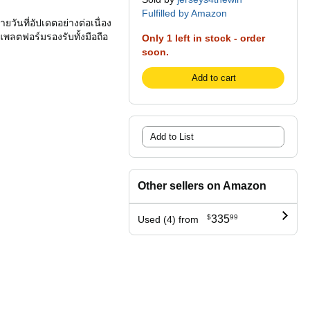
Fulfilled by Amazon
ยวันที่อัปเดตอย่างต่อเนื่อง
พลตฟอร์มรองรับทั้งมือถือ
Only 1 left in stock - order
soon.
Add to cart
Add to List
Other sellers on Amazon
$
335
99
Used (4) from