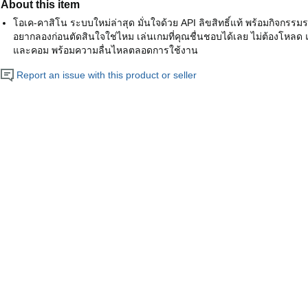
About this item
โอเค-คาสิโน ระบบใหม่ล่าสุด มั่นใจด้วย API ลิขสิทธิ์แท้ พร้อมกิจกรรมรา
อยากลองก่อนตัดสินใจใช่ไหม เล่นเกมที่คุณชื่นชอบได้เลย ไม่ต้องโหลด แ
และคอม พร้อมความลื่นไหลตลอดการใช้งาน
Report an issue with this product or seller