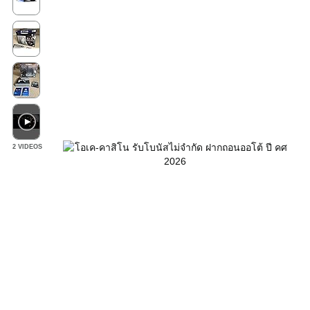
2 VIDEOS