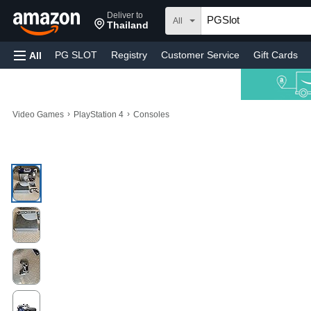
Deliver to
All
Thailand
PG SLOT
Registry
Customer Service
Gift Cards
All
›
›
Video Games
PlayStation 4
Consoles