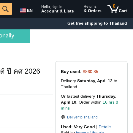
0
Returns
Hello, sign in
EN
& Orders
Cart
Account & Lists
Get free shipping to Thailand
้ ปี คศ 2026
Buy used:
$860.85
Delivery
Saturday, April 12
to
Thailand
Or fastest delivery
Thursday,
April 10
. Order within
16 hrs 8
mins
Deliver to
Thailand
Used: Very Good
|
Details
Sold by
jerseys4thewin