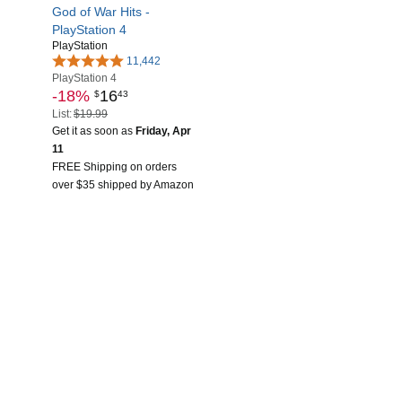
God of War Hits -
PlayStation 4
PlayStation
11,442
PlayStation 4
-18%
16
$
43
List:
$19.99
Get it as soon as
Friday, Apr
11
FREE Shipping on orders
over $35 shipped by Amazon