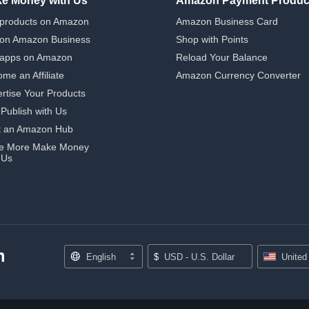
e Money with Us
Amazon Payment Produc
 products on Amazon
Amazon Business Card
 on Amazon Business
Shop with Points
 apps on Amazon
Reload Your Balance
me an Affiliate
Amazon Currency Converter
rtise Your Products
-Publish with Us
t an Amazon Hub
e More Make Money
 Us
English
$
USD - U.S. Dollar
United