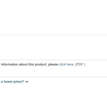
 information about this product, please
click here.
[PDF ]
t a lower price?