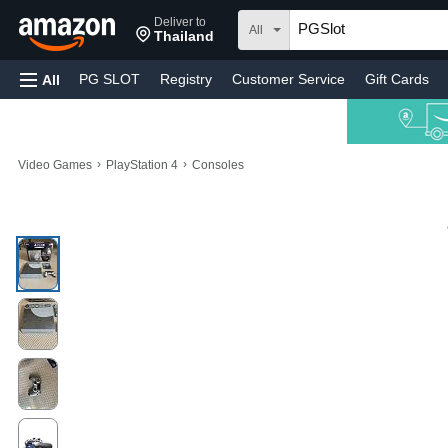
Deliver to
All
Thailand
PG SLOT
Registry
Customer Service
Gift Cards
All
›
›
Video Games
PlayStation 4
Consoles