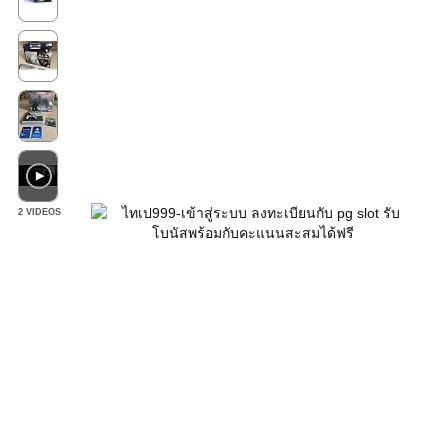
2 VIDEOS