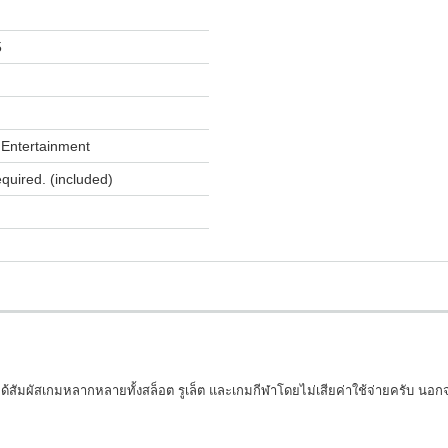
5
Entertainment
equired. (included)
้สัมผัสเกมหลากหลายทั้งสล็อต รูเล็ต และเกมกีฬาโดยไม่เสียค่าใช้จ่ายครับ นอกจ