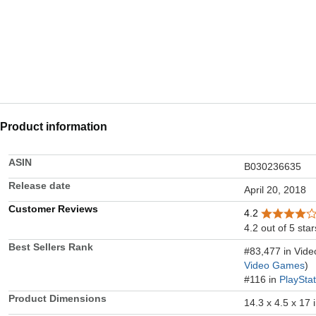
Product information
ASIN
B030236635
Release date
April 20, 2018
Customer Reviews
4.2
4.2 out of 5 star
Best Sellers Rank
#83,477 in Vid
Video Games
)
#116 in
PlaySta
Product Dimensions
14.3 x 4.5 x 17