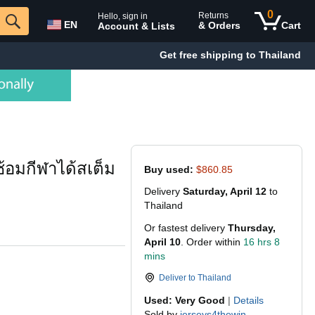
0
Returns
Hello, sign in
EN
& Orders
Cart
Account & Lists
Get free shipping to Thailand
้อมกีฬาได้สเต็ม
Buy used:
$860.85
Delivery
Saturday, April 12
to
Thailand
Or fastest delivery
Thursday,
April 10
. Order within
16 hrs 8
mins
Deliver to
Thailand
Used: Very Good
|
Details
Sold by
jerseys4thewin