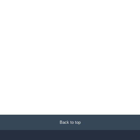
Back to top