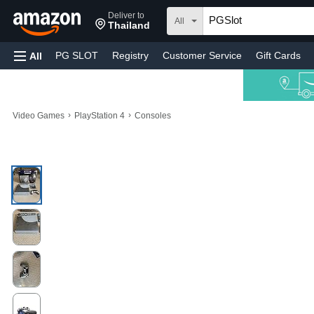
Deliver to
All
Thailand
PG SLOT
Registry
Customer Service
Gift Cards
All
›
›
Video Games
PlayStation 4
Consoles