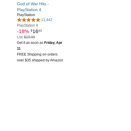
God of War Hits -
PlayStation 4
PlayStation
11,442
PlayStation 4
-18%
16
$
43
List:
$19.99
Get it as soon as
Friday, Apr
11
FREE Shipping on orders
over $35 shipped by Amazon