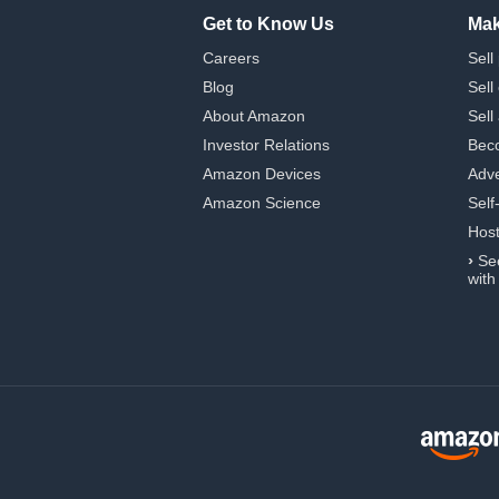
Get to Know Us
Mak
Careers
Sell
Blog
Sell
About Amazon
Sell
Investor Relations
Beco
Amazon Devices
Adve
Amazon Science
Self
Hos
›
Se
with