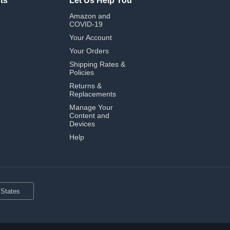
ts
Let Us Help You
Amazon and
COVID-19
Your Account
Your Orders
Shipping Rates &
Policies
Returns &
Replacements
Manage Your
Content and
Devices
Help
 States