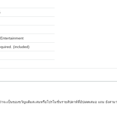
5
Entertainment
equired. (included)
ว่าจะเป็นของขวัญแต้มสะสมหรือโปรโมชั่นรายสัปดาห์ที่อัปเดตเสมอ แถม ยังสามาร