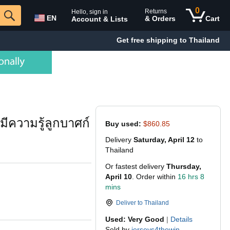
0
Returns
Hello, sign in
EN
& Orders
Cart
Account & Lists
Get free shipping to Thailand
มีความรู้ลูกบาศก์
Buy used:
$860.85
Delivery
Saturday, April 12
to
Thailand
Or fastest delivery
Thursday,
April 10
. Order within
16 hrs 8
mins
Deliver to
Thailand
Used: Very Good
|
Details
Sold by
jerseys4thewin