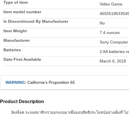
Type of item
Video Game
Item model number
465551863354
Is Discontinued By Manufacturer
No
Item Weight
7.4 ounces
Manufacturer
Sony Computer 
Batteries
2 AA batteries r
Date First Available
March 6, 2018
WARNING
:
California’s Proposition 65
Product Description
3kสล็อต ระบบสมาชิกเราออกแบบมาเพื่อมอบสิทธิประโยชน์อย่างเต็มที่ ไม่