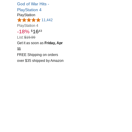
God of War Hits -
PlayStation 4
PlayStation
11,442
PlayStation 4
-18%
16
$
43
List:
$19.99
Get it as soon as
Friday, Apr
11
FREE Shipping on orders
over $35 shipped by Amazon