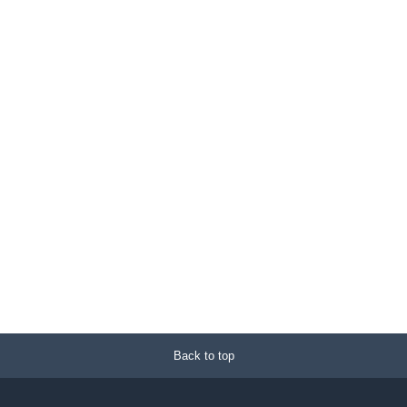
Back to top