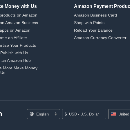
e Money with Us
Amazon Payment Produc
 products on Amazon
Amazon Business Card
 on Amazon Business
Shop with Points
 apps on Amazon
Reload Your Balance
me an Affiliate
Amazon Currency Converter
rtise Your Products
-Publish with Us
t an Amazon Hub
e More Make Money
 Us
English
$
USD - U.S. Dollar
United