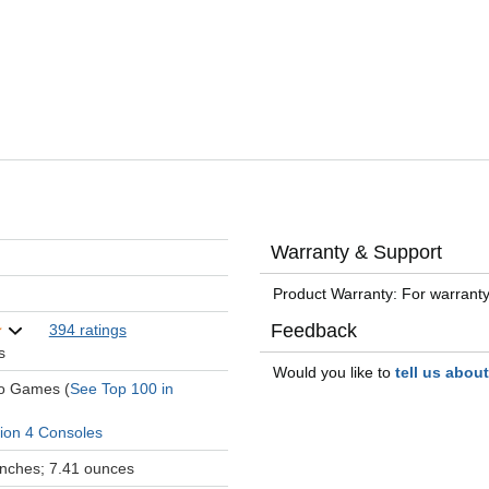
Warranty & Support
Product Warranty: For warranty
Feedback
394 ratings
s
Would you like to
tell us abou
eo Games (
See Top 100 in
tion 4 Consoles
 inches; 7.41 ounces