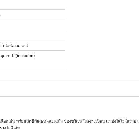
5
Entertainment
equired. (included)
้เลือกเล่น พร้อมสิทธิพิเศษทดลองแล้ว ของขวัญหลังลงทะเบียน เรายังใส่ใจในรายล
รางวัลพิเศษ