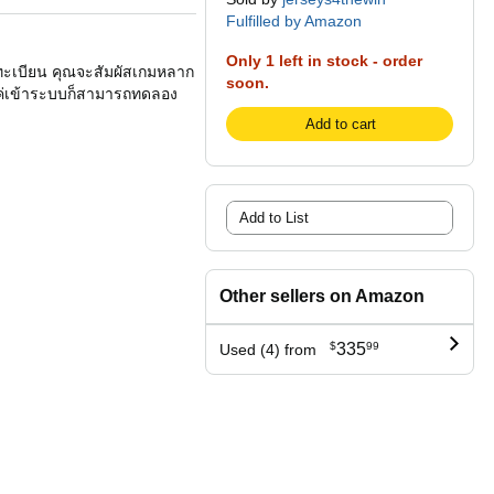
Fulfilled by Amazon
Only 1 left in stock - order
ลงทะเบียน คุณจะสัมผัสเกมหลาก
soon.
 แค่เข้าระบบก็สามารถทดลอง
Add to cart
Add to List
Other sellers on Amazon
$
335
99
Used (4) from