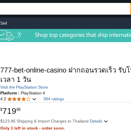
Sell
777-bet-online-casino ฝากถอนรวดเร็ว รับโ
เวลา 1 วัน
Visit the PlayStation Store
Platform :
PlayStation 4
4.2
394 ratings
719
$
98
$123.86 Shipping & Import Charges to Thailand
Details
Only 1 left in stock - order soon.