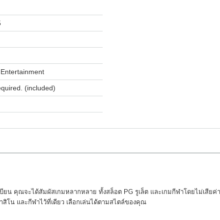
5
Entertainment
equired. (included)
ะเบียน คุณจะได้สัมผัสเกมหลากหลาย ทั้งสล็อต PG รูเล็ต และเกมกีฬาโดยไม่เสียค่
คาสิโน และกีฬาไว้ที่เดียว เลือกเล่นได้ตามสไตล์ของคุณ