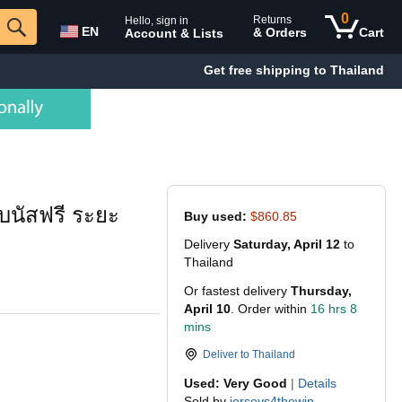
0
Returns
Hello, sign in
EN
& Orders
Cart
Account & Lists
Get free shipping to Thailand
บนัสฟรี ระยะ
Buy used:
$860.85
Delivery
Saturday, April 12
to
Thailand
Or fastest delivery
Thursday,
April 10
. Order within
16 hrs 8
mins
Deliver to
Thailand
Used: Very Good
|
Details
Sold by
jerseys4thewin