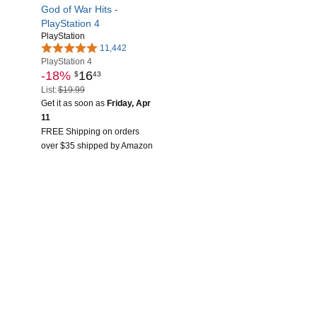
God of War Hits -
PlayStation 4
PlayStation
11,442
PlayStation 4
-18%
16
$
43
List:
$19.99
Get it as soon as
Friday, Apr
11
FREE Shipping on orders
over $35 shipped by Amazon