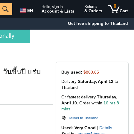
0
Returns
Hello, sign in
EN
& Orders
Cart
Account & Lists
Get free shipping to Thailand
ันขึ้นปี แร่ม
Buy used:
$860.85
Delivery
Saturday, April 12
to
Thailand
Or fastest delivery
Thursday,
April 10
. Order within
16 hrs 8
mins
Deliver to
Thailand
Used: Very Good
|
Details
Sold by
jerseys4thewin