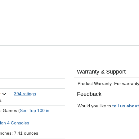
Warranty & Support
Product Warranty: For warranty
Feedback
394 ratings
s
Would you like to
tell us abou
eo Games (
See Top 100 in
tion 4 Consoles
 inches; 7.41 ounces