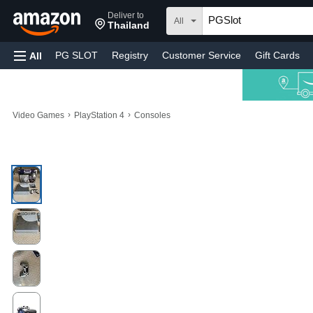
Deliver to
All
Thailand
PG SLOT
Registry
Customer Service
Gift Cards
All
›
›
Video Games
PlayStation 4
Consoles