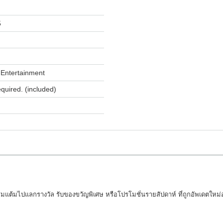
5
Entertainment
equired. (included)
มแต้มไปแลกรางวัล รับของขวัญพิเศษ หรือโปรโมชั่นรายสัปดาห์ ที่ถูกอัพเดตใหม่