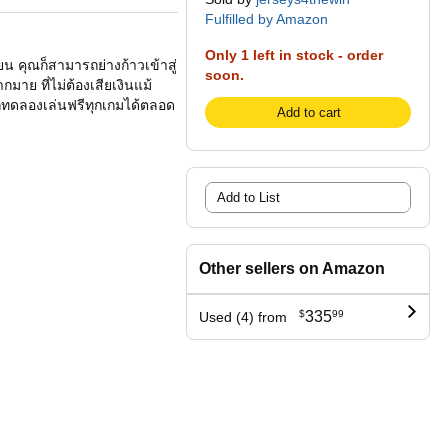
Fulfilled by Amazon
Only 1 left in stock - order
ยน คุณก็สามารถย่างก้าวเข้าสู่
soon.
าย ที่ไม่ต้องเสียเงินแม้
รถทดลองเล่นฟรีทุกเกมได้ตลอด
Add to cart
Add to List
Other sellers on Amazon
$
335
99
Used (4) from