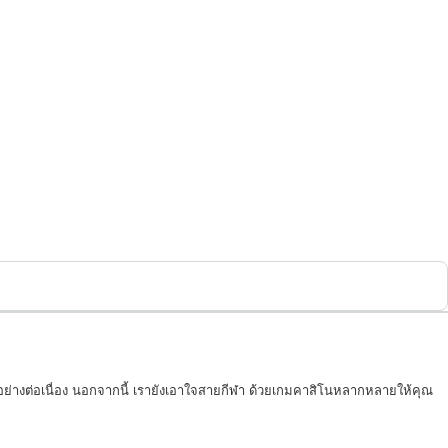
อย่างต่อเนื่อง นอกจากนี้ เรายังเอาใจสายกีฬา ด้วยเกมคาสิโนหลากหลายให้คุณ