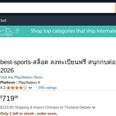
Sell
best-sports-สล็อต ลงทะเบียนฟรี สนุกกบต่
2026
Visit the PlayStation Store
Platform :
PlayStation 4
4.2
394 ratings
719
$
98
$123.86 Shipping & Import Charges to Thailand
Details
Only 1 left in stock - order soon.