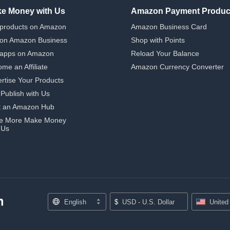
e Money with Us
Amazon Payment Produc
 products on Amazon
Amazon Business Card
 on Amazon Business
Shop with Points
 apps on Amazon
Reload Your Balance
me an Affiliate
Amazon Currency Converter
rtise Your Products
-Publish with Us
t an Amazon Hub
e More Make Money
 Us
English
$
USD - U.S. Dollar
United