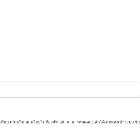
เพียบ เล่นฟรีทุกเกมโดยไม่ต้องฝากเงิน สามารถทดลองเล่นได้เลยหลังเข้าระบบ รับ