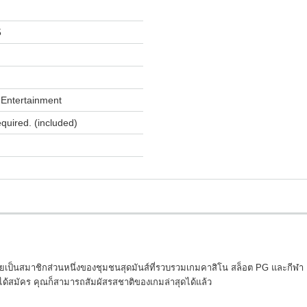
5
Entertainment
equired. (included)
ายเป็นสมาชิกส่วนหนึ่งของชุมชนสุดมันส์ที่รวบรวมเกมคาสิโน สล็อต PG และกีฬา 
่ได้สมัคร คุณก็สามารถสัมผัสรสชาติของเกมล่าสุดได้แล้ว