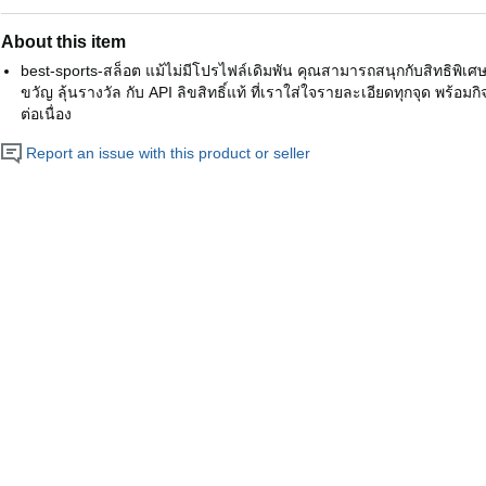
About this item
best-sports-สล็อต แม้ไม่มีโปรไฟล์เดิมพัน คุณสามารถสนุกกับสิทธิพิเศ
ขวัญ ลุ้นรางวัล กับ API ลิขสิทธิ์แท้ ที่เราใส่ใจรายละเอียดทุกจุด พร้อม
ต่อเนื่อง
Report an issue with this product or seller