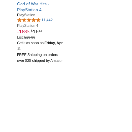
God of War Hits -
PlayStation 4
PlayStation
11,442
PlayStation 4
-18%
16
$
43
List:
$19.99
Get it as soon as
Friday, Apr
11
FREE Shipping on orders
over $35 shipped by Amazon