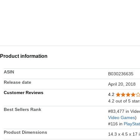
Product information
ASIN
B030236635
Release date
April 20, 2018
Customer Reviews
4.2
4.2 out of 5 star
Best Sellers Rank
#83,477 in Vid
Video Games
)
#116 in
PlaySta
Product Dimensions
14.3 x 4.5 x 17