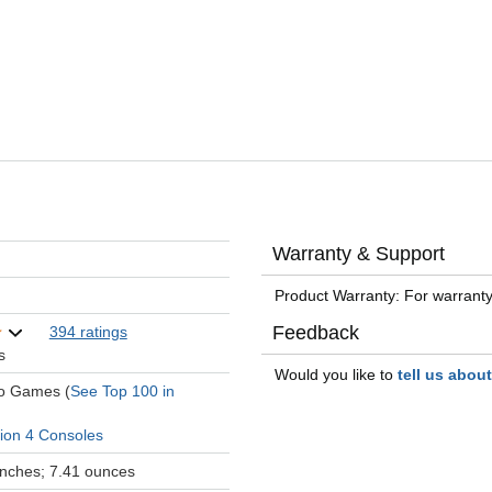
Warranty & Support
Product Warranty: For warranty
Feedback
394 ratings
s
Would you like to
tell us abou
eo Games (
See Top 100 in
tion 4 Consoles
 inches; 7.41 ounces