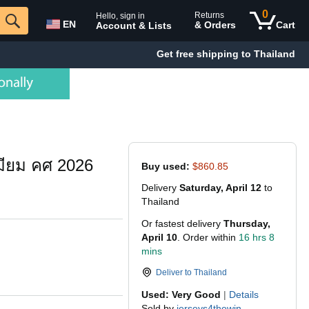
0
Returns
Hello, sign in
EN
& Orders
Cart
Account & Lists
Get free shipping to Thailand
เมียม คศ 2026
Buy used:
$860.85
Delivery
Saturday, April 12
to
Thailand
Or fastest delivery
Thursday,
April 10
. Order within
16 hrs 8
mins
Deliver to
Thailand
Used: Very Good
|
Details
Sold by
jerseys4thewin