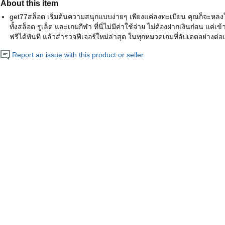
About this item
get77สล็อต เริ่มต้นความสนุกแบบง่ายๆ เพียงแค่ลงทะเบียน คุณก็จะหลง
ทั้งสล็อต รูเล็ต และเกมกีฬา ที่นี่ไม่มีค่าใช้จ่าย ไม่ต้องฝากเงินก่อน แ
ฟรีได้ทันที แล้วสำรวจฟีเจอร์ใหม่ล่าสุด ในทุกหมวดเกมที่อัปเดตอย่างต่อเ
Report an issue with this product or seller