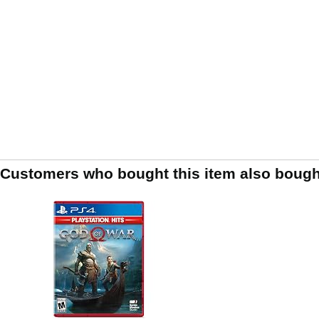
Customers who bought this item also bough