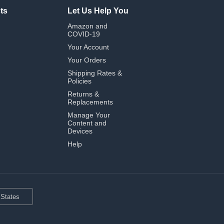
ts
Let Us Help You
Amazon and
COVID-19
Your Account
Your Orders
Shipping Rates &
Policies
Returns &
Replacements
Manage Your
Content and
Devices
Help
 States