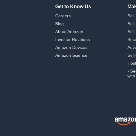
Get to Know Us
Mak
Careers
Sell
Blog
Sell
About Amazon
Sell
Investor Relations
Beco
Amazon Devices
Adve
Amazon Science
Self
Hos
›
Se
with