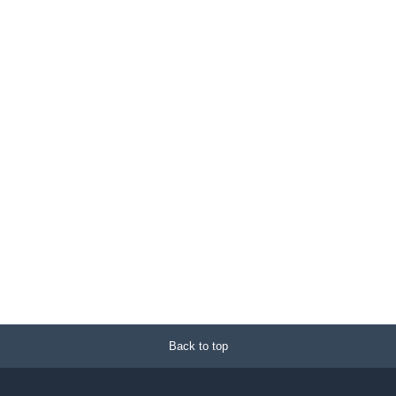
Back to top