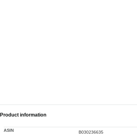
Product information
ASIN
B030236635