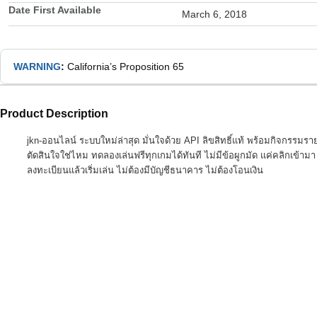
Date First Available
March 6, 2018
WARNING
:
California’s Proposition 65
Product Description
jkn-ออนไลน์ ระบบใหม่ล่าสุด มั่นใจด้วย API ลิขสิทธิ์แท้ พร้อมกิจกรรมราย
ตัดสินใจใช่ไหม ทดลองเล่นฟรีทุกเกมได้ทันที ไม่มีข้อผูกมัด แค่คลิกเข้า
ลงทะเบียนแล้วเริ่มเล่น ไม่ต้องมีบัญชีธนาคาร ไม่ต้องโอนเงิน