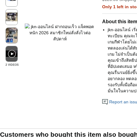
Only 1 left in st
About this ite
jkn-ออนไลน์ เร
ทะเบียน คุณจะไ
เกมกีฬาโดยไม่เ
ทดลองเล่นได้ทั
เกม ไม่จำเป็นต
คุณเข้าถึงสิทธิ
2 VIDEOS
ที่อัปเดตเสมอ 
คุณรื่นรมย์ยิ่งข
อยากลอง ทดลอง
รองรับทั้งมือถือ
มั่นใจในความปล
Report an issue
Customers who bought this item also bough