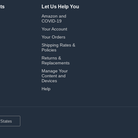
ts
Let Us Help You
Amazon and
COVID-19
Your Account
Your Orders
Shipping Rates &
Policies
Returns &
Replacements
Manage Your
Content and
Devices
Help
 States