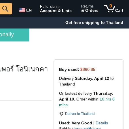
0
Returns
Hello, sign in
EN
& Orders
Cart
Account & Lists
Get free shipping to Thailand
เพอร์ โอนิเนกคา
Buy used:
$860.85
Delivery
Saturday, April 12
to
Thailand
Or fastest delivery
Thursday,
April 10
. Order within
16 hrs 8
mins
Deliver to
Thailand
Used: Very Good
|
Details
Sold by
jerseys4thewin