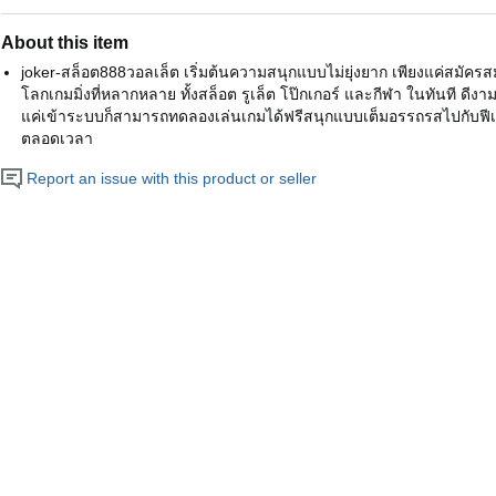
About this item
joker-สล็อต888วอลเล็ต เริ่มต้นความสนุกแบบไม่ยุ่งยาก เพียงแค่สมัครสมา
โลกเกมมิ่งที่หลากหลาย ทั้งสล็อต รูเล็ต โป๊กเกอร์ และกีฬา ในทันที ดีงาม
แค่เข้าระบบก็สามารถทดลองเล่นเกมได้ฟรีสนุกแบบเต็มอรรถรสไปกับฟีเจอ
ตลอดเวลา
Report an issue with this product or seller