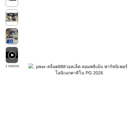
2 VIDEOS