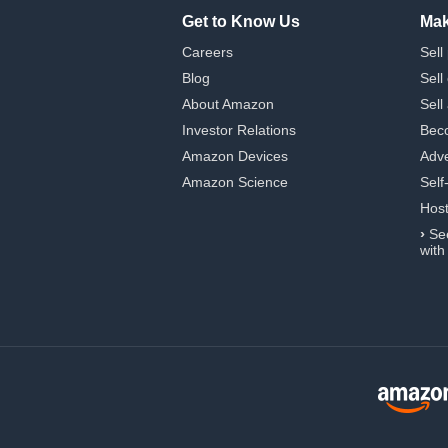
Get to Know Us
Mak
Careers
Sell
Blog
Sell
About Amazon
Sell
Investor Relations
Beco
Amazon Devices
Adve
Amazon Science
Self
Hos
›
Se
with