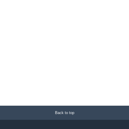
Back to top