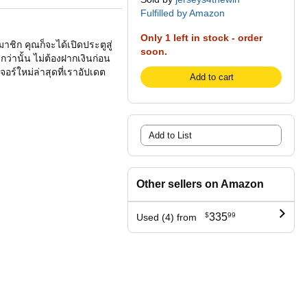
Fulfilled by Amazon
Only 1 left in stock - order
ชิก คุณก็จะได้เปิดประตูสู่
soon.
กว่านั้น ไม่ต้องฝากเงินก่อน
ร์ใหม่ล่าสุดที่เราอัปเดต
Add to cart
Add to List
Other sellers on Amazon
$
335
99
Used (4) from