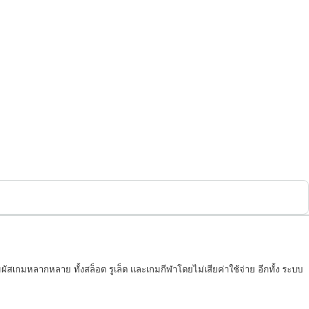
ัสเกมหลากหลาย ทั้งสล็อต รูเล็ต และเกมกีฬาโดยไม่เสียค่าใช้จ่าย อีกทั้ง ระบบ