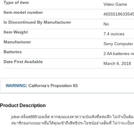
Type of item
Video Game
Item model number
465551863354
Is Discontinued By Manufacturer
No
Item Weight
7.4 ounces
Manufacturer
Sony Computer 
Batteries
2 AA batteries r
Date First Available
March 6, 2018
WARNING
:
California’s Proposition 65
Product Description
joker-สล็อต888วอลเล็ต หากคุณมองหาความบันเทิงที่หล่มลึก ไม่จำเป็นต้อง
สมาชิกออกแบบมาเพื่อให้คุณเข้าถึงสิทธิประโยชน์อย่างเต็มที่ ไม่ว่าจะเ