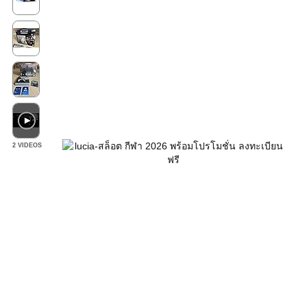
2 VIDEOS