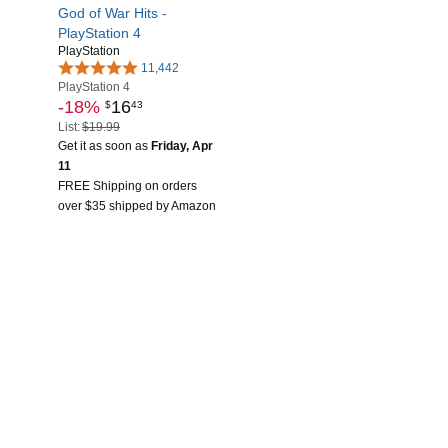
God of War Hits -
PlayStation 4
PlayStation
11,442
PlayStation 4
-18%
16
$
43
List:
$19.99
Get it as soon as
Friday, Apr
11
FREE Shipping on orders
over $35 shipped by Amazon