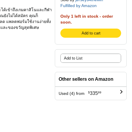
Fulfilled by Amazon
จะได้เข้าถึงเกมคาสิโนและกีฬา
ณยังไม่ได้สมัคร คุณก็
Only 1 left in stock - order
ลด แพลตฟอร์มใช้งานง่ายทั้ง
soon.
ม และของขวัญสุดพิเศษ
Add to cart
Add to List
Other sellers on Amazon
$
335
99
Used (4) from