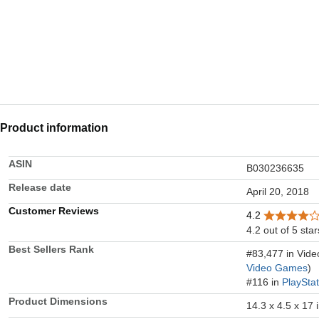
Product information
ASIN
B030236635
Release date
April 20, 2018
Customer Reviews
4.2
4.2 out of 5 star
Best Sellers Rank
#83,477 in Vid
Video Games
)
#116 in
PlaySta
Product Dimensions
14.3 x 4.5 x 17