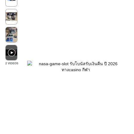
2 VIDEOS