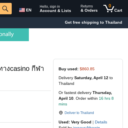
0
Returns
Hello, sign in
EN
& Orders
Cart
Account & Lists
Get free shipping to Thailand
 ทางcasino กีฬา
Buy used:
$860.85
Delivery
Saturday, April 12
to
Thailand
Or fastest delivery
Thursday,
April 10
. Order within
16 hrs 8
mins
Deliver to
Thailand
Used: Very Good
|
Details
Sold by
jerseys4thewin