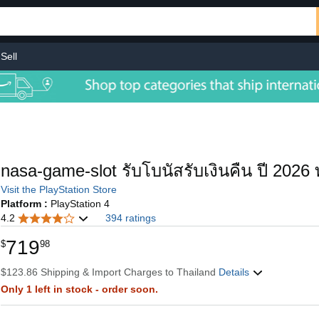
Sell
nasa-game-slot รับโบนัสรับเงินคืน ปี 2026
Visit the PlayStation Store
Platform :
PlayStation 4
4.2
394 ratings
719
$
98
$123.86 Shipping & Import Charges to Thailand
Details
Only 1 left in stock - order soon.