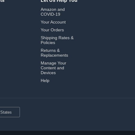
ts
Let Us Help You
Amazon and
COVID-19
Your Account
Your Orders
Shipping Rates &
Policies
Returns &
Replacements
Manage Your
Content and
Devices
Help
 States