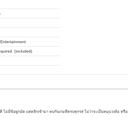
5
Entertainment
equired. (included)
ไม่มีข้อผูกมัด แค่คลิกเข้ามา พบกับเกมที่ครบทุกรส ไม่ว่าจะเป็นหมุนวงล้อ หรือ