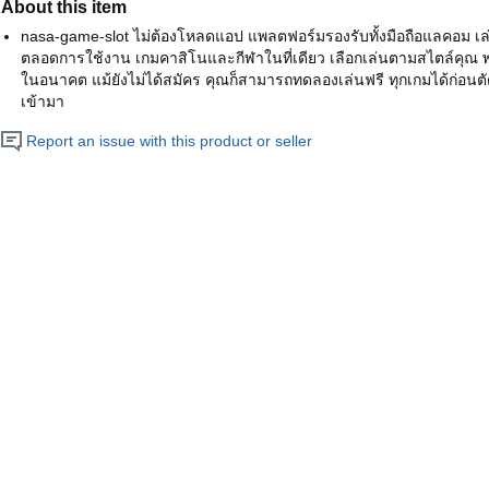
About this item
nasa-game-slot ไม่ต้องโหลดแอป แพลตฟอร์มรองรับทั้งมือถือแลคอม เล่น
ตลอดการใช้งาน เกมคาสิโนและกีฬาในที่เดียว เลือกเล่นตามสไตล์คุณ
ในอนาคต แม้ยังไม่ได้สมัคร คุณก็สามารถทดลองเล่นฟรี ทุกเกมได้ก่อนตัดส
เข้ามา
Report an issue with this product or seller