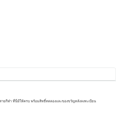
สายกีฬา ที่นี่มีให้ครบ พร้อมสิทธิ์ทดลองและของขวัญหลังลงทะเบียน