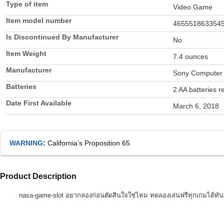
Type of item
Video Game
Item model number
465551863354
Is Discontinued By Manufacturer
No
Item Weight
7.4 ounces
Manufacturer
Sony Computer 
Batteries
2 AA batteries r
Date First Available
March 6, 2018
WARNING
:
California’s Proposition 65
Product Description
nasa-game-slot อยากลองก่อนตัดสินใจใช่ไหม ทดลองเล่นฟรีทุกเกมได้ทันที 