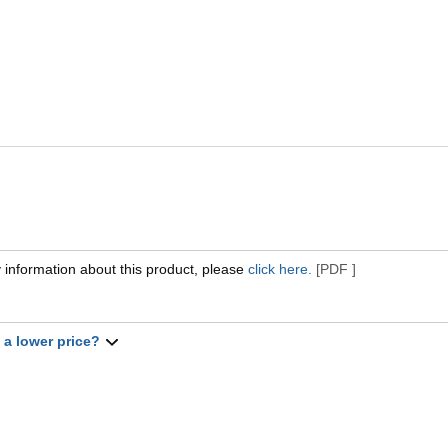
 information about this product, please
click here.
[PDF ]
t a lower price?