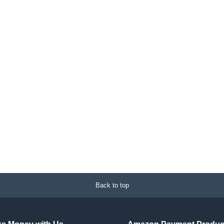
Back to top