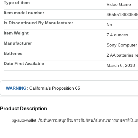
Type of item
Video Game
Item model number
465551863354
Is Discontinued By Manufacturer
No
Item Weight
7.4 ounces
Manufacturer
Sony Computer 
Batteries
2 AA batteries r
Date First Available
March 6, 2018
WARNING
:
California’s Proposition 65
Product Description
pg-auto-wallet เริ่มต้นความสนุกด้วยการสัมผัสอภินันทนาการเกมคาสิโนแ