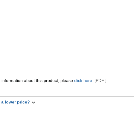
 information about this product, please
click here.
[PDF ]
t a lower price?