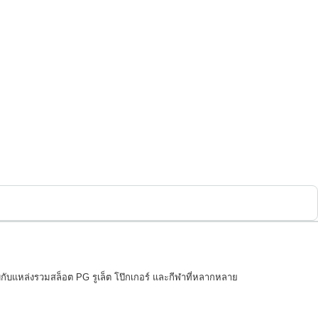
กับแหล่งรวมสล็อต PG รูเล็ต โป๊กเกอร์ และกีฬาที่หลากหลาย