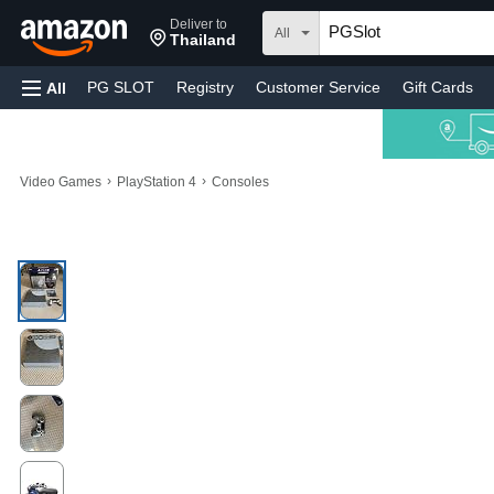
Deliver to
All
Thailand
PG SLOT
Registry
Customer Service
Gift Cards
All
›
›
Video Games
PlayStation 4
Consoles