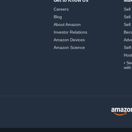
Get to Know Us
Mak
Careers
Sell
Blog
Sell
About Amazon
Sell
Investor Relations
Beco
Amazon Devices
Adve
Amazon Science
Self
Hos
›
Se
with