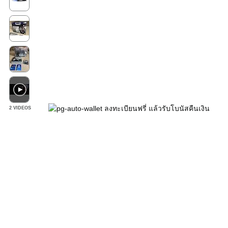
2 VIDEOS