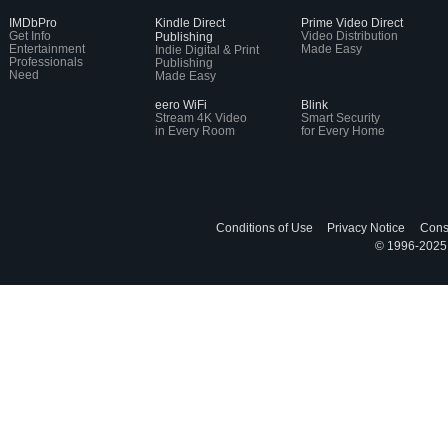
IMDbPro
Kindle Direct
Prime Video Direct
Get Info
Video Distribution
Publishing
Entertainment
Made Easy
Indie Digital & Print
Professionals
Publishing
Need
Made Easy
eero WiFi
Blink
Stream 4K Video
Smart Security
in Every Room
for Every Home
Conditions of Use
Privacy Notice
Cons
© 1996-2025, 