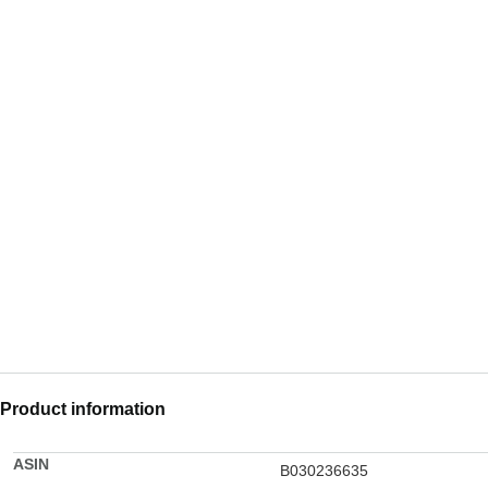
Product information
ASIN
B030236635