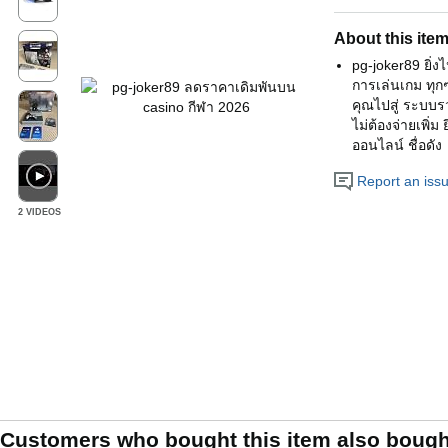
About this ite
pg-joker89 ยิ่
การเล่นเกม ทุก
คุณไปสู่ ระบบ
ไม่ต้องจ่ายเพิ่ม
ออนไลน์ ชื่อดัง
Report an issue
2 VIDEOS
Customers who bought this item also bough