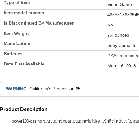
Type of item
Video Game
Item model number
465551863354
Is Discontinued By Manufacturer
No
Item Weight
7.4 ounces
Manufacturer
Sony Computer 
Batteries
2 AA batteries r
Date First Available
March 6, 2018
WARNING
:
California’s Proposition 65
Product Description
power100-casino ระบบสมาชิกออกแบบมาเพื่อให้คุณเข้าถึงสิทธิประโยชน์อ