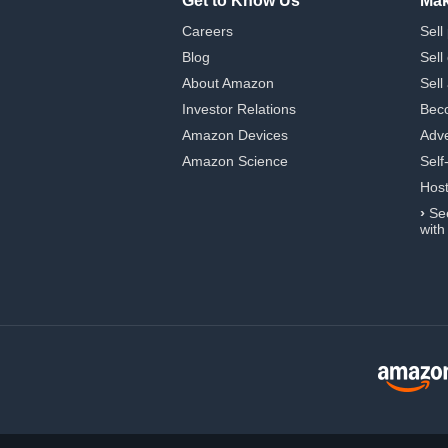
Get to Know Us
Mak
Careers
Sell
Blog
Sell
About Amazon
Sell
Investor Relations
Beco
Amazon Devices
Adve
Amazon Science
Self
Hos
›
Se
with