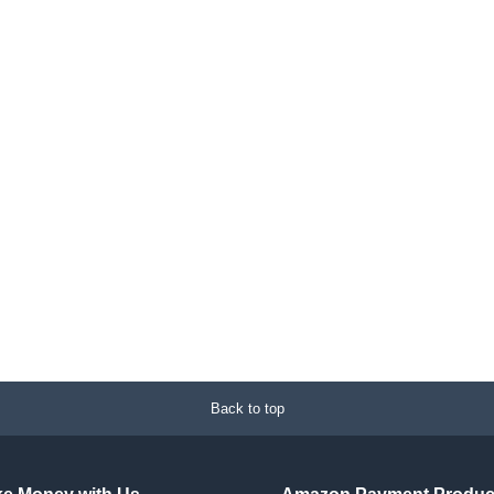
Back to top