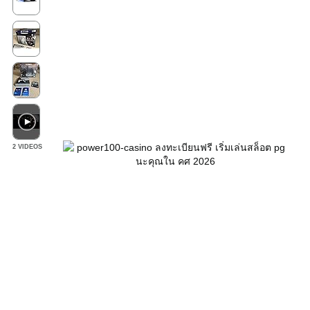
2 VIDEOS