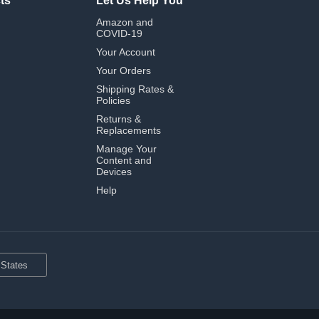
ts
Let Us Help You
Amazon and
COVID-19
Your Account
Your Orders
Shipping Rates &
Policies
Returns &
Replacements
Manage Your
Content and
Devices
Help
 States