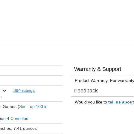
Warranty & Support
Product Warranty: For warranty
Feedback
394 ratings
s
Would you like to
tell us abou
eo Games (
See Top 100 in
tion 4 Consoles
 inches; 7.41 ounces