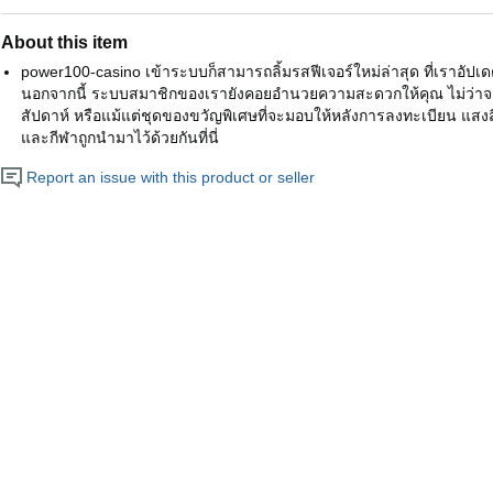
About this item
power100-casino เข้าระบบก็สามารถลิ้มรสฟีเจอร์ใหม่ล่าสุด ที่เราอัป
นอกจากนี้ ระบบสมาชิกของเรายังคอยอำนวยความสะดวกให้คุณ ไม่ว่า
สัปดาห์ หรือแม้แต่ชุดของขวัญพิเศษที่จะมอบให้หลังการลงทะเบียน แสง
และกีฬาถูกนำมาไว้ด้วยกันที่นี่
Report an issue with this product or seller