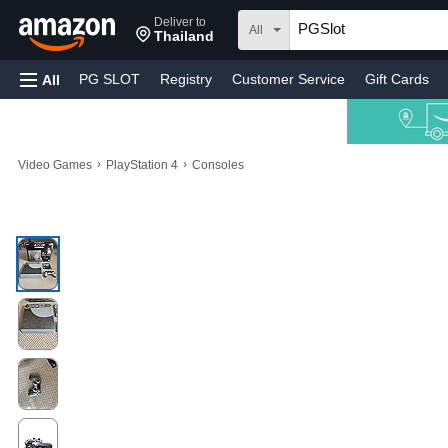
Deliver to
All
Thailand
PG SLOT
Registry
Customer Service
Gift Cards
All
›
›
Video Games
PlayStation 4
Consoles