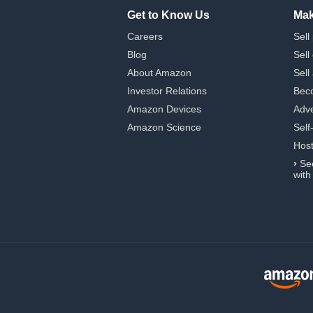
Get to Know Us
Mak
Careers
Sell
Blog
Sell
About Amazon
Sell
Investor Relations
Beco
Amazon Devices
Adve
Amazon Science
Self
Hos
›
Se
with