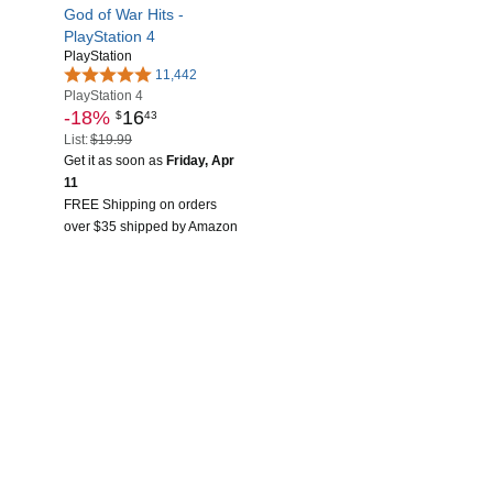
God of War Hits -
PlayStation 4
PlayStation
11,442
PlayStation 4
-18%
16
$
43
List:
$19.99
Get it as soon as
Friday, Apr
11
FREE Shipping on orders
over $35 shipped by Amazon