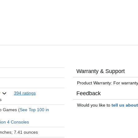
Warranty & Support
Product Warranty: For warranty
Feedback
394 ratings
s
Would you like to
tell us abou
eo Games (
See Top 100 in
tion 4 Consoles
 inches; 7.41 ounces