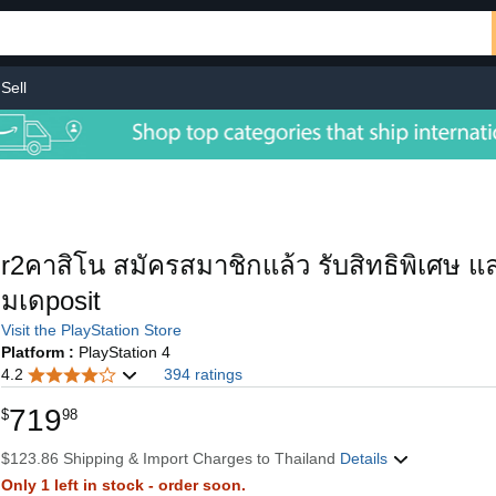
Sell
r2คาสิโน สมัครสมาชิกแล้ว รับสิทธิพิเศษ แล
มเดposit
Visit the PlayStation Store
Platform :
PlayStation 4
4.2
394 ratings
719
$
98
$123.86 Shipping & Import Charges to Thailand
Details
Only 1 left in stock - order soon.