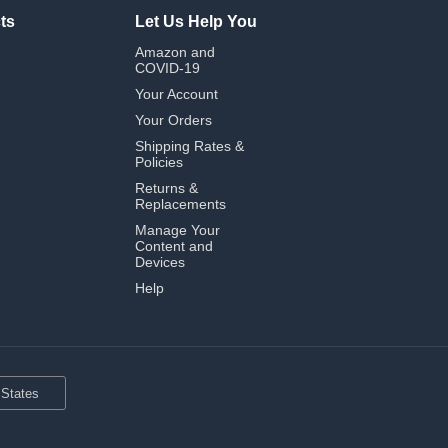
ts
Let Us Help You
Amazon and
COVID-19
Your Account
Your Orders
Shipping Rates &
Policies
Returns &
Replacements
Manage Your
Content and
Devices
Help
 States