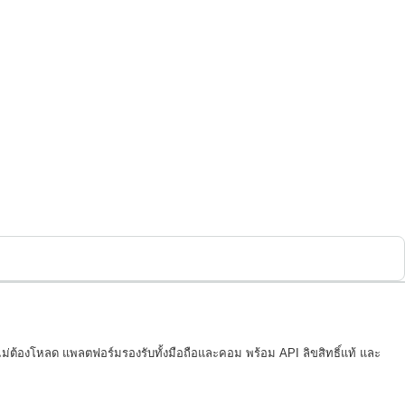
 ไม่ต้องโหลด แพลตฟอร์มรองรับทั้งมือถือและคอม พร้อม API ลิขสิทธิ์แท้ และ