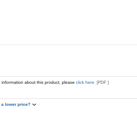
 information about this product, please
click here.
[PDF ]
t a lower price?