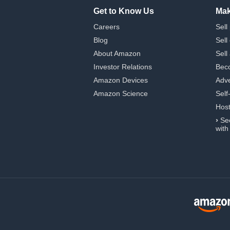
Get to Know Us
Mak
Careers
Sell
Blog
Sell
About Amazon
Sell
Investor Relations
Beco
Amazon Devices
Adve
Amazon Science
Self
Hos
›
Se
with