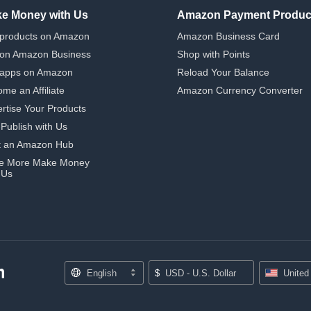
e Money with Us
Amazon Payment Produc
 products on Amazon
Amazon Business Card
 on Amazon Business
Shop with Points
 apps on Amazon
Reload Your Balance
me an Affiliate
Amazon Currency Converter
rtise Your Products
-Publish with Us
t an Amazon Hub
e More Make Money
 Us
English
$
USD - U.S. Dollar
United