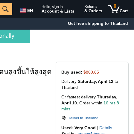
0
Returns
Hello, sign in
EN
& Orders
Cart
Account & Lists
Get free shipping to Thailand
อนสูงขึ้นให้สูงสุด
Buy used:
$860.85
Delivery
Saturday, April 12
to
Thailand
Or fastest delivery
Thursday,
April 10
. Order within
16 hrs 8
mins
Deliver to
Thailand
Used: Very Good
|
Details
Sold by
jerseys4thewin