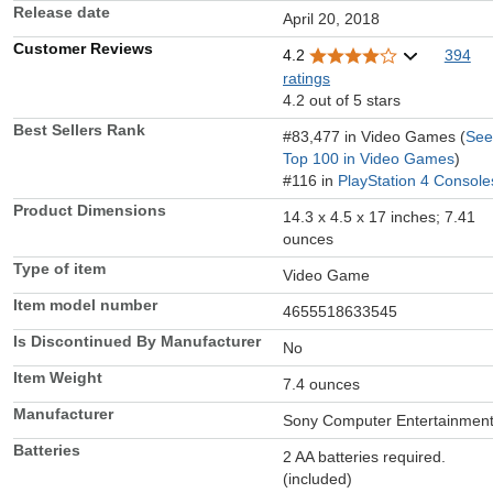
Release date
April 20, 2018
Customer Reviews
4.2
394
ratings
4.2 out of 5 stars
Best Sellers Rank
#83,477 in Video Games (
See
Top 100 in Video Games
)
#116 in
PlayStation 4 Console
Product Dimensions
14.3 x 4.5 x 17 inches; 7.41
ounces
Type of item
Video Game
Item model number
4655518633545
Is Discontinued By Manufacturer
No
Item Weight
7.4 ounces
Manufacturer
Sony Computer Entertainmen
Batteries
2 AA batteries required.
(included)