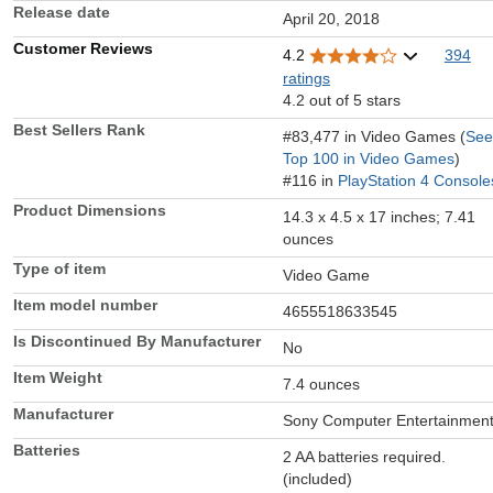
Release date
April 20, 2018
Customer Reviews
4.2
394
ratings
4.2 out of 5 stars
Best Sellers Rank
#83,477 in Video Games (
See
Top 100 in Video Games
)
#116 in
PlayStation 4 Console
Product Dimensions
14.3 x 4.5 x 17 inches; 7.41
ounces
Type of item
Video Game
Item model number
4655518633545
Is Discontinued By Manufacturer
No
Item Weight
7.4 ounces
Manufacturer
Sony Computer Entertainmen
Batteries
2 AA batteries required.
(included)