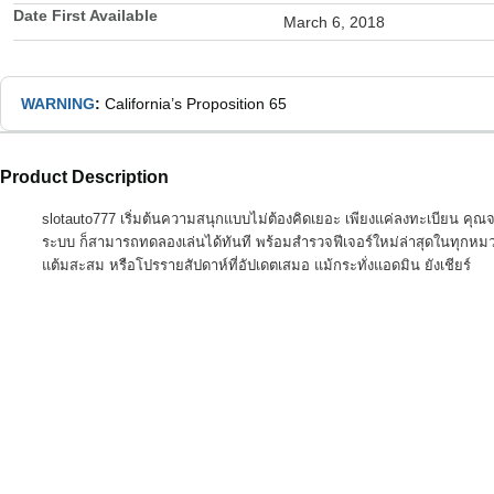
Date First Available
March 6, 2018
WARNING
:
California’s Proposition 65
Product Description
slotauto777 เริ่มต้นความสนุกแบบไม่ต้องคิดเยอะ เพียงแค่ลงทะเบียน คุณจะ
ระบบ ก็สามารถทดลองเล่นได้ทันที พร้อมสำรวจฟีเจอร์ใหม่ล่าสุดในทุกหมวด
แต้มสะสม หรือโปรรายสัปดาห์ที่อัปเดตเสมอ แม้กระทั่งแอดมิน ยังเชียร์