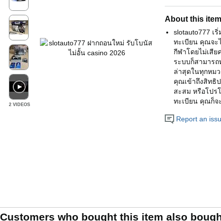
About this ite
slotauto777 เร
ทะเบียน คุณจะไ
กีฬาโดยไม่เสียค
ระบบก็สามารถทด
ล่าสุดในทุกหม
คุณเข้าถึงสิทธิ
สะสม หรือโปรโม
ทะเบียน คุณก็จะม
2 VIDEOS
Report an issue
Customers who bought this item also bough