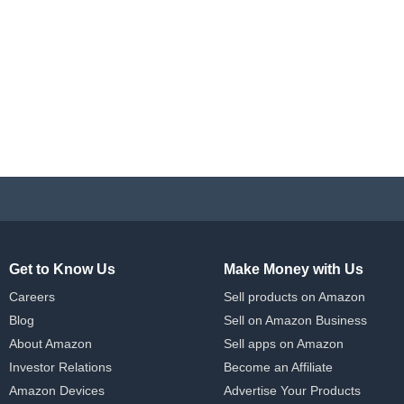
Get to Know Us
Make Money with Us
Careers
Sell products on Amazon
Blog
Sell on Amazon Business
About Amazon
Sell apps on Amazon
Investor Relations
Become an Affiliate
Amazon Devices
Advertise Your Products