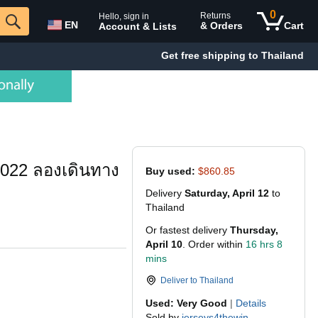
0
Returns
Hello, sign in
EN
& Orders
Cart
Account & Lists
Get free shipping to Thailand
-2022 ลองเดินทาง
Buy used:
$860.85
Delivery
Saturday, April 12
to
Thailand
Or fastest delivery
Thursday,
April 10
. Order within
16 hrs 8
mins
Deliver to
Thailand
Used: Very Good
|
Details
Sold by
jerseys4thewin