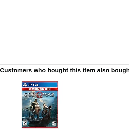
Customers who bought this item also bough