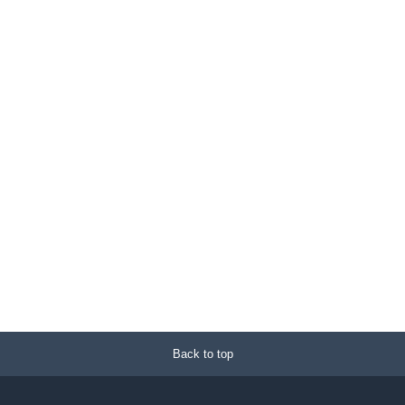
Back to top