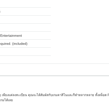
5
Entertainment
equired. (included)
 ๆ เพียงแค่ลงทะเบียน คุณจะได้สัมผัสกับเกมคาสิโนและกีฬาหลากหลาย ทั้งสล็อต PG
เกมได้เลย