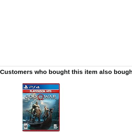
Customers who bought this item also bough