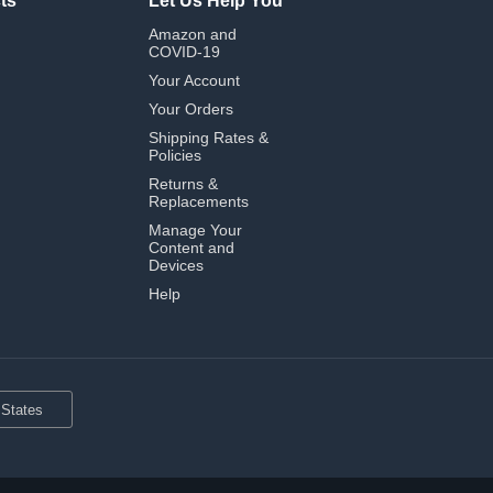
ts
Let Us Help You
Amazon and
COVID-19
Your Account
Your Orders
Shipping Rates &
Policies
Returns &
Replacements
Manage Your
Content and
Devices
Help
 States