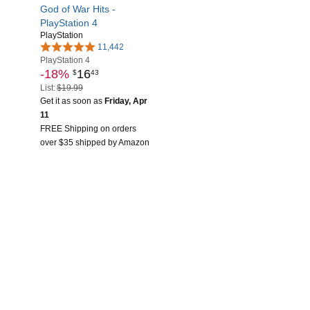
God of War Hits -
PlayStation 4
PlayStation
11,442
PlayStation 4
-18%
16
$
43
List:
$19.99
Get it as soon as
Friday, Apr
11
FREE Shipping on orders
over $35 shipped by Amazon