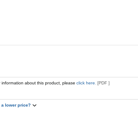
 information about this product, please
click here.
[PDF ]
t a lower price?