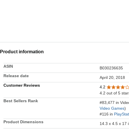
Product information
ASIN
B030236635
Release date
April 20, 2018
Customer Reviews
4.2
4.2 out of 5 star
Best Sellers Rank
#83,477 in Vid
Video Games
)
#116 in
PlaySta
Product Dimensions
14.3 x 4.5 x 17