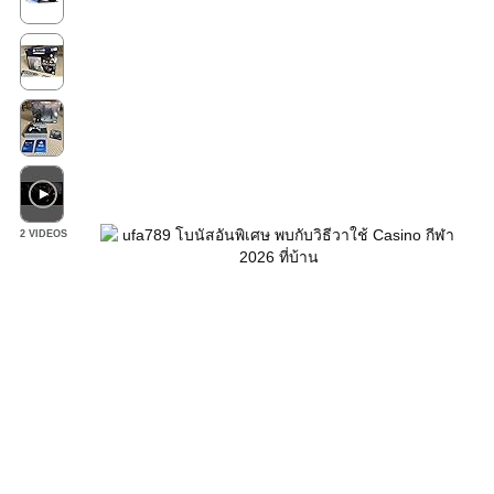
2 VIDEOS