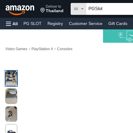
Deliver to
All
Thailand
PG SLOT
Registry
Customer Service
Gift Cards
All
›
›
Video Games
PlayStation 4
Consoles