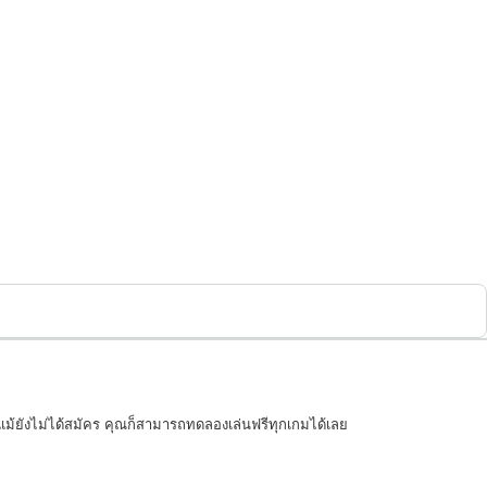
 แม้ยังไม่ได้สมัคร คุณก็สามารถทดลองเล่นฟรีทุกเกมได้เลย