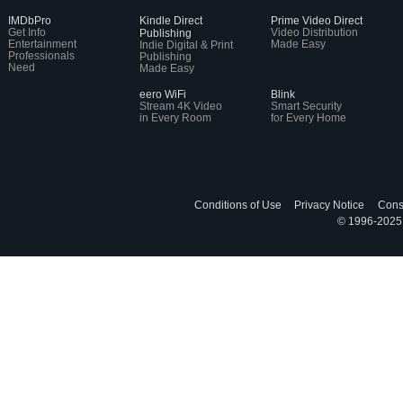
IMDbPro
Kindle Direct
Prime Video Direct
Get Info
Video Distribution
Publishing
Entertainment
Made Easy
Indie Digital & Print
Professionals
Publishing
Need
Made Easy
eero WiFi
Blink
Stream 4K Video
Smart Security
in Every Room
for Every Home
Conditions of Use
Privacy Notice
Cons
© 1996-2025, 