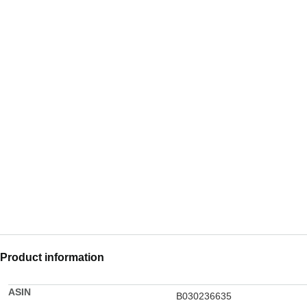
Product information
ASIN
B030236635