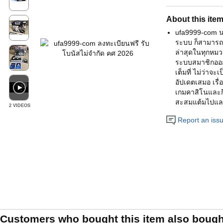
About this ite
ufa9999-com นอ
ระบบ ก็สามารถท
ล่าสุดในทุกหมว
ระบบสมาชิกออกแ
เต็มที่ ไม่ว่าจ
อัปเดตเสมอ เรื่
เกมคาสิโนและกี
สะสมแต้มไปแล
2 VIDEOS
Report an issue
Customers who bought this item also bough