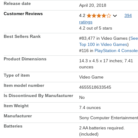
Release date
April 20, 2018
Customer Reviews
4.2
394
ratings
4.2 out of 5 stars
Best Sellers Rank
#83,477 in Video Games (
See
Top 100 in Video Games
)
#116 in
PlayStation 4 Console
Product Dimensions
14.3 x 4.5 x 17 inches; 7.41
ounces
Type of item
Video Game
Item model number
4655518633545
Is Discontinued By Manufacturer
No
Item Weight
7.4 ounces
Manufacturer
Sony Computer Entertainmen
Batteries
2 AA batteries required.
(included)