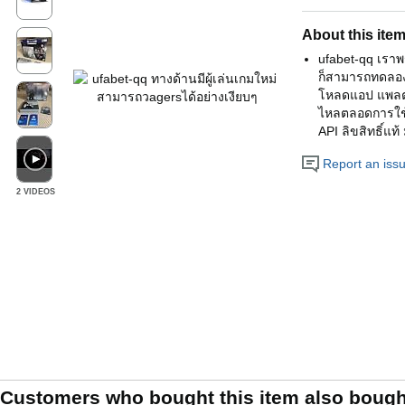
About this ite
ufabet-qq เราพร
ก็สามารถทดลองเล
โหลดแอป แพลตฟ
ไหลตลอดการใช้
API ลิขสิทธิ์แท้
Report an issue
2 VIDEOS
Customers who bought this item also bough