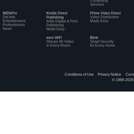
Computing
Services
IMDbPro
Kindle Direct
Prime Video Direct
Get Info
Video Distribution
Publishing
Entertainment
Made Easy
Indie Digital & Print
Professionals
Publishing
Need
Made Easy
eero WiFi
Blink
Stream 4K Video
Smart Security
in Every Room
for Every Home
Conditions of Use
Privacy Notice
Cons
© 1996-2025, 