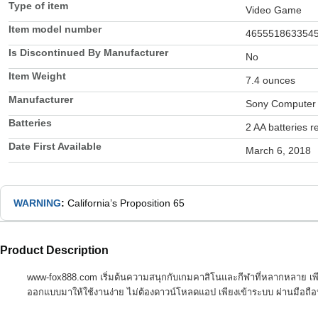
Type of item
Video Game
Item model number
465551863354
Is Discontinued By Manufacturer
No
Item Weight
7.4 ounces
Manufacturer
Sony Computer 
Batteries
2 AA batteries r
Date First Available
March 6, 2018
WARNING
:
California’s Proposition 65
Product Description
www-fox888.com เริ่มต้นความสนุกกับเกมคาสิโนและกีฬาที่หลากหลาย เพีย
ออกแบบมาให้ใช้งานง่าย ไม่ต้องดาวน์โหลดแอป เพียงเข้าระบบ ผ่านมือถือ