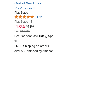
God of War Hits -
PlayStation 4
PlayStation
11,442
PlayStation 4
-18%
16
$
43
List:
$19.99
Get it as soon as
Friday, Apr
11
FREE Shipping on orders
over $35 shipped by Amazon