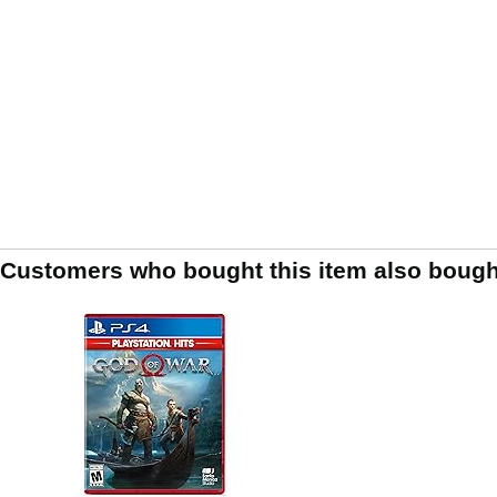
Customers who bought this item also bough