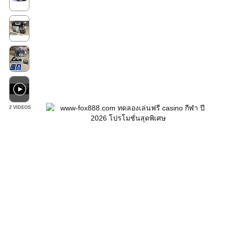
2 VIDEOS