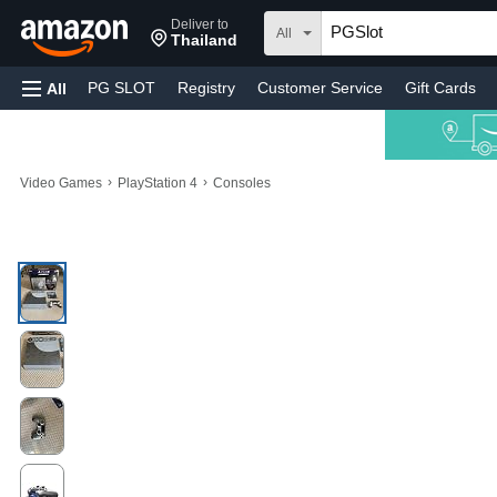
Deliver to
All
Thailand
PG SLOT
Registry
Customer Service
Gift Cards
All
›
›
Video Games
PlayStation 4
Consoles