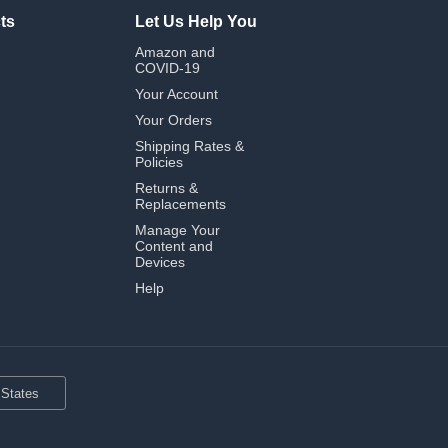
ts
Let Us Help You
Amazon and
COVID-19
Your Account
Your Orders
Shipping Rates &
Policies
Returns &
Replacements
Manage Your
Content and
Devices
Help
 States