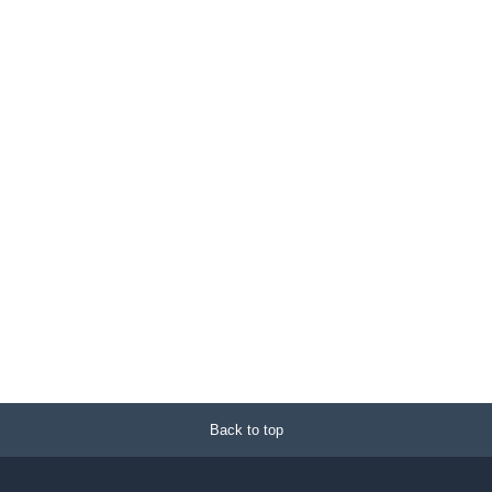
Back to top