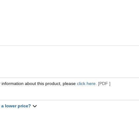
 information about this product, please
click here.
[PDF ]
t a lower price?