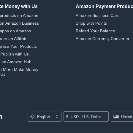
e Money with Us
Amazon Payment Produc
 products on Amazon
Amazon Business Card
 on Amazon Business
Shop with Points
 apps on Amazon
Reload Your Balance
me an Affiliate
Amazon Currency Converter
rtise Your Products
-Publish with Us
t an Amazon Hub
e More Make Money
 Us
English
$
USD - U.S. Dollar
United