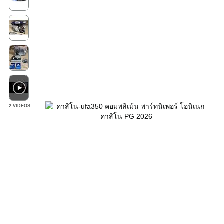
2 VIDEOS