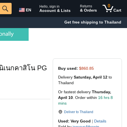
0
Returns
Hello, sign in
EN
& Orders
Cart
Account & Lists
Get free shipping to Thailand
อนิเนกคาสิโน PG
Buy used:
$860.85
Delivery
Saturday, April 12
to
Thailand
Or fastest delivery
Thursday,
April 10
. Order within
16 hrs 8
mins
Deliver to
Thailand
Used: Very Good
|
Details
Sold by
jerseys4thewin